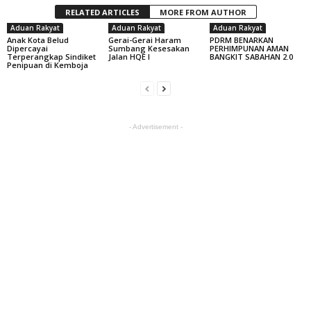
RELATED ARTICLES
MORE FROM AUTHOR
Aduan Rakyat
Aduan Rakyat
Aduan Rakyat
Anak Kota Belud
Gerai-Gerai Haram
PDRM BENARKAN
Dipercayai
Sumbang Kesesakan
PERHIMPUNAN AMAN
Terperangkap Sindiket
Jalan HQE I
BANGKIT SABAHAN 2.0
Penipuan di Kemboja
- Advertisement -