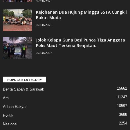
07/08/2026
Kejohanan Dua Hujung Minggu SSTA Cungkil
Bakat Muda
07/08/2026
Jolok Kelapa Guna Besi Punca Tiga Anggota
Polis Maut Terkena Renjatan...
07/08/2026
POPULAR CATEGORY
15661
Berita Sabah & Sarawak
11247
Am
10597
Aduan Rakyat
3688
Politik
2254
Nasional