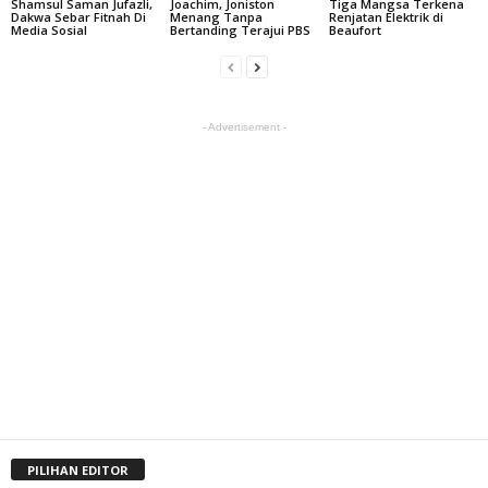
Shamsul Saman Jufazli,
Joachim, Joniston
Tiga Mangsa Terkena
Dakwa Sebar Fitnah Di
Menang Tanpa
Renjatan Elektrik di
Media Sosial
Bertanding Terajui PBS
Beaufort
- Advertisement -
PILIHAN EDITOR