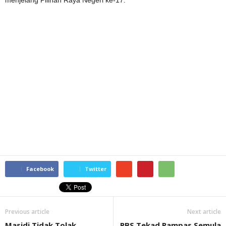
menjelang Pilihan Raya Negeri ke-17.
Facebook
Twitter
Previous article
Next article
Masidi Tidak Tolak
PBS Tekad Rampas Semula