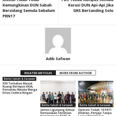
Kemungkinan DUN Sabah
Kerusi DUN Api-Api Jika
Bersidang Semula Sebelum
GRS Bertanding Solo
PRN17
Adib Safwan
RELATED ARTICLES
MORE FROM AUTHOR
Berita Sabah & Sarawak
X50 Terbabas Masuk
Ruang Berlepas KKIA,
Pemandu Wanita Warga
Emas Cedera Ringan
Berita Sabah & Sarawak
Berita Sabah & Sarawak
James Ligunjang Ketuai
Operasi Todak: 10 PATI
Kemasukan Sembilan
Ditahan, Penjaja Tanpa
Pemimpin ke PGRS di
Lesen Dikompaun