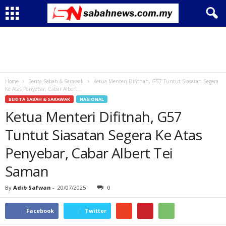
Home
Berita Sabah & Sarawak
Ketua Menteri Difitnah, G57 Tuntut Siasatan Segera
Ke Atas Penyebar, Cabar Albert...
BERITA SABAH & SARAWAK
NASIONAL
Ketua Menteri Difitnah, G57
Tuntut Siasatan Segera Ke Atas
Penyebar, Cabar Albert Tei
Saman
By
Adib Safwan
-
20/07/2025
0
Facebook
Twitter