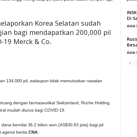
INSK
Di S
melaporkan Korea Selatan sudah
Adib
ian bagi mendapatkan 200,000 pil
Russ
-19 Merck & Co.
Besa
Adib
an 134,000 pil, walaupun tidak memutuskan rawatan
incang dengan farmaseutikal Switzerland, Roche Holding
ral mudah diurus bagi COVID-19.
na bernilai 36.2 bilion won (AS$30.63 juta) bagi pil
t agensi berita
CNA
.