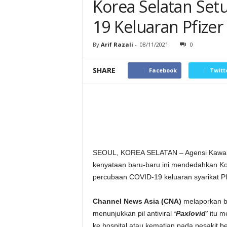
Korea Selatan Setu
19 Keluaran Pfizer
By
Arif Razali
-
08/11/2021
0
SHARE
Facebook
Twitt
SEOUL, KOREA SELATAN – Agensi Kawala
kenyataan baru-baru ini mendedahkan Kore
percubaan COVID-19 keluaran syarikat Pfi
Channel News Asia (CNA)
melaporkan b
menunjukkan pil antiviral
‘Paxlovid’
itu m
ke hospital atau kematian pada pesakit b