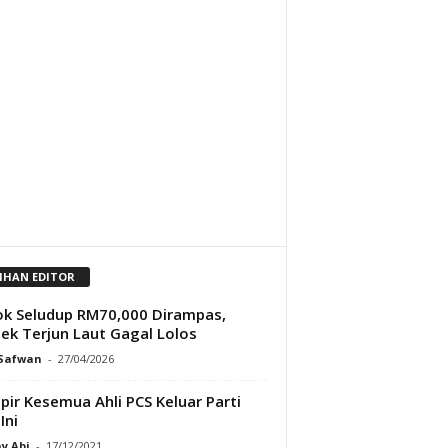
LIHAN EDITOR
k Seludup RM70,000 Dirampas,
ek Terjun Laut Gagal Lolos
 Safwan
-
27/04/2026
ir Kesemua Ahli PCS Keluar Parti
Ini
y Abi
-
17/12/2021