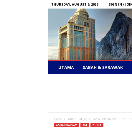
THURSDAY, AUGUST 6, 2026
SIGN IN / JOI
Sabah
UTAMA
SABAH & SARAWAK
News
–
Bebas
Bersuara
Home
Aduan Rakyat
Korea Selatan Setuju Beli 7
ADUAN RAKYAT
AM
DUNIA