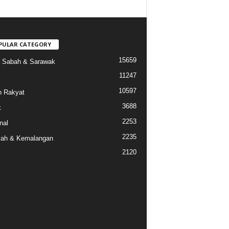
PULAR CATEGORY
15659
a Sabah & Sarawak
11247
10597
 Rakyat
3688
k
2253
nal
2235
ah & Kemalangan
2120