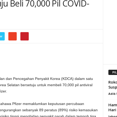
ju Beli 70,000 Pil COVID-
er
PI
n dan Pencegahan Penyakit Korea (KDCA) dalam satu
Roko
a Selatan bersetuju untuk membeli 70,000 pil antiviral
Susp
zer.
Adib
ahawa Pfizer memaklumkan keputusan percubaan
Hamp
Hari 
engurangkan sebanyak 89 peratus (89%) risiko kemasukan
erisiko tinggi menghidap penyakit parah dalam tempoh tiga
Johnn