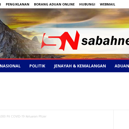
N
PENGIKLANAN
BORANG ADUAN ONLINE
HUBUNGI
WEBMAIL
NASIONAL
POLITIK
JENAYAH & KEMALANGAN
ADUAN
0,000 Pil COVID-19 Keluaran Pfizer