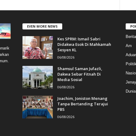
EVEN MORE NEWS
PO
Berit
Kes SPRM: Ismail Sabri
Didakwa Esok Di Mahkamah
Am
narik
Sesyen KL
arkan
Aduan
06/08/2026
umum.
Politi
Shamsul Saman Jufazli,
Nasio
Dakwa Sebar Fitnah Di
Media Sosial
Jenay
06/08/2026
Dunia
Joachim, Joniston Menang
Tanpa Bertanding Terajui
PBS
06/08/2026