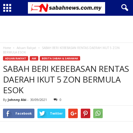
Home
Aduan Rakyat
SABAH BERI KEBEBASAN RENTAS DAERAH IKUT 5 ZON
BERMULA ESOK
ADUAN RAKYAT
AM
BERITA SABAH & SARAWAK
SABAH BERI KEBEBASAN RENTAS
DAERAH IKUT 5 ZON BERMULA
ESOK
By
Johnny Abi
-
30/09/2021
0
Facebook
Twitter