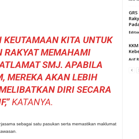
GRS 
Raky
Pad
Edito
 KEUTAMAAN KITA UNTUK
KKM 
 RAKYAT MEMAHAMI
Kebe
Arif 
ATLAMAT SMJ. APABILA
, MEREKA AKAN LEBIH
MELIBATKAN DIRI SECARA
F,”
KATANYA.
rjasama sebagai satu pasukan serta memastikan maklumat
kawasan.