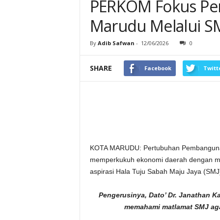
PERKOM Fokus Per
Marudu Melalui SM
By
Adib Safwan
-
12/06/2026
0
SHARE
Facebook
Twitt
KOTA MARUDU: Pertubuhan Pembanguna
memperkukuh ekonomi daerah dengan men
aspirasi Hala Tuju Sabah Maju Jaya (SMJ
Pengerusinya, Dato’ Dr. Janathan K
memahami matlamat SMJ agar 