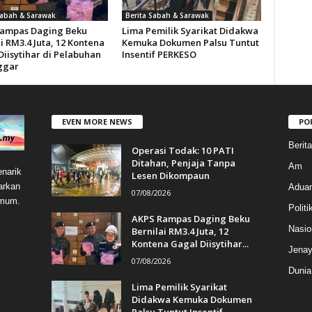
Sabah & Sarawak
Berita Sabah & Sarawak
ampas Daging Beku
Lima Pemilik Syarikat Didakwa
i RM3.4 Juta, 12 Kontena
Kemuka Dokumen Palsu Tuntut
Diisytihar di Pelabuhan
Insentif PERKESO
ggar
EVEN MORE NEWS
PO
Berit
Operasi Todak: 10 PATI
Ditahan, Penjaja Tanpa
Am
narik
Lesen Dikompaun
arkan
Aduan
07/08/2026
umum.
Politi
AKPS Rampas Daging Beku
Nasio
Bernilai RM3.4 Juta, 12
Kontena Gagal Diisytihar...
Jenay
07/08/2026
Dunia
Lima Pemilik Syarikat
Didakwa Kemuka Dokumen
Palsu Tuntut Insentif