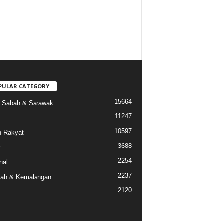
PULAR CATEGORY
15664
a Sabah & Sarawak
11247
10597
 Rakyat
3688
k
2254
nal
2237
ah & Kemalangan
2120