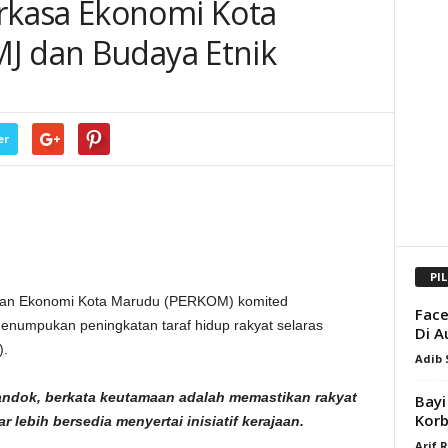
kasa Ekonomi Kota
J dan Budaya Etnik
er
PI
n Ekonomi Kota Marudu (PERKOM) komited
Face
umpukan peningkatan taraf hidup rakyat selaras
Di A
).
Adib
andok, berkata keutamaan adalah memastikan rakyat
Bayi
Korb
lebih bersedia menyertai inisiatif kerajaan.
Arif 