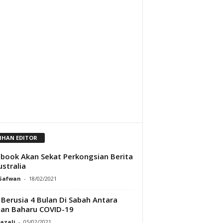
LIHAN EDITOR
book Akan Sekat Perkongsian Berita
ustralia
 Safwan
-
18/02/2021
 Berusia 4 Bulan Di Sabah Antara
an Baharu COVID-19
Razali
-
05/02/2021