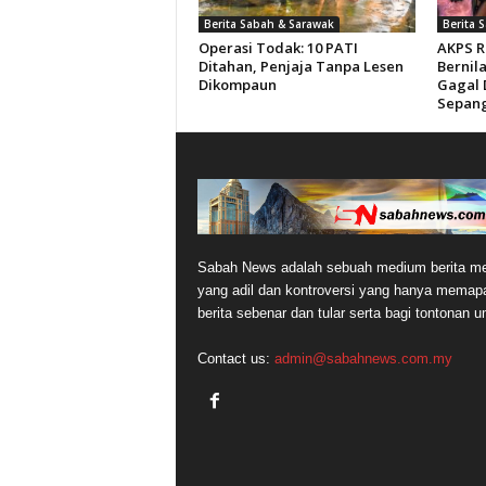
Berita Sabah & Sarawak
Berita 
Operasi Todak: 10 PATI
AKPS R
Ditahan, Penjaja Tanpa Lesen
Bernila
Dikompaun
Gagal 
Sepan
Sabah News adalah sebuah medium berita me
yang adil dan kontroversi yang hanya memap
berita sebenar dan tular serta bagi tontonan 
Contact us:
admin@sabahnews.com.my