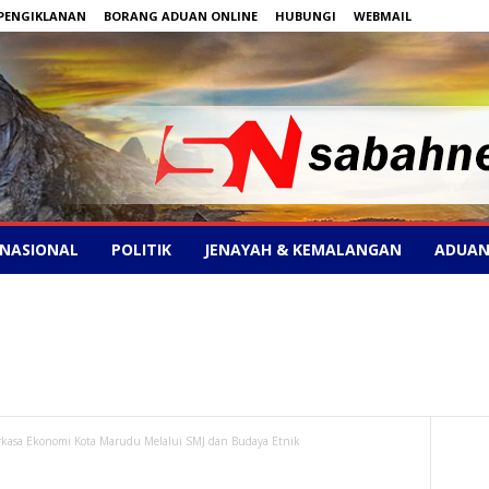
PENGIKLANAN
BORANG ADUAN ONLINE
HUBUNGI
WEBMAIL
NASIONAL
POLITIK
JENAYAH & KEMALANGAN
ADUAN
asa Ekonomi Kota Marudu Melalui SMJ dan Budaya Etnik