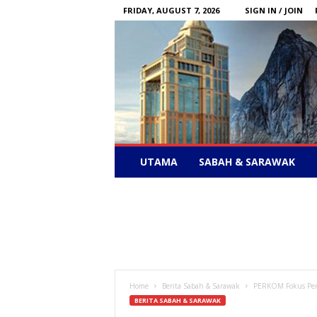
FRIDAY, AUGUST 7, 2026
SIGN IN / JOIN
Sabah
UTAMA
SABAH & SARAWAK
News
–
Bebas
Bersuara
Home
Berita Sabah & Sarawak
PERKOM Fokus Perk
BERITA SABAH & SARAWAK