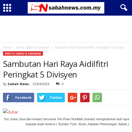
Home
Berita Sabah & Sarawak
Sambutan Hari Raya Aidilfitri Peringkat 5 Divisyen
BERITA SABAH & SARAWAK
Sambutan Hari Raya Aidilfitri
Peringkat 5 Divisyen
By
Sabah News
-
23/04/2024
0
Facebook
Twitter
Tun Juhar (dua dari kanan) bersama Toh Puan Norlidah (kanan) mengedarkan duit raya
kepada anak tentera ( Sumber Foto: Ihsan Jabatan Penerangan Sabah )