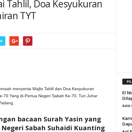
i Tahlil, Doa Kesyukuran
iran TYT
er
PI
aah menyertai Majlis Tahlil dan Doa Kesyukuran
El N
-70 Yang di-Pertua Negeri Sabah Ke-70, Tun Juhar
Dila
 Padang.
Adib
ngan bacaan Surah Yasin yang
Karn
Dap
 Negeri Sabah Suhaidi Kuanting
Arif 