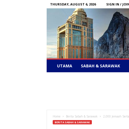
THURSDAY, AUGUST 6, 2026
SIGN IN / JOI
Sabah
UTAMA
SABAH & SARAWAK
News
–
Bebas
Bersuara
Home
Berita Sabah & Sarawak
2,000 Jemaah Serta
BERITA SABAH & SARAWAK