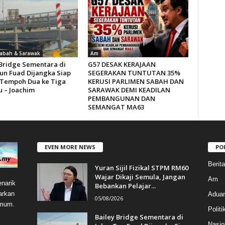
Sabah & Sarawak
Am
 Bridge Sementara di
G57 DESAK KERAJAAN
Tun Fuad Dijangka Siap
SEGERAKAN TUNTUTAN 35%
Tempoh Dua ke Tiga
KERUSI PARLIMEN SABAH DAN
 – Joachim
SARAWAK DEMI KEADILAN
PEMBANGUNAN DAN
SEMANGAT MA63
EVEN MORE NEWS
PO
Berit
Yuran Sijil Fizikal STPM RM60
Wajar Dikaji Semula, Jangan
Am
narik
Bebankan Pelajar...
arkan
Aduan
05/08/2026
umum.
Politi
Bailey Bridge Sementara di
Nasio