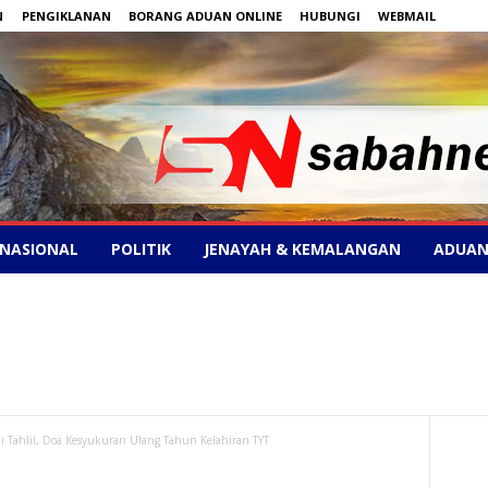
N
PENGIKLANAN
BORANG ADUAN ONLINE
HUBUNGI
WEBMAIL
NASIONAL
POLITIK
JENAYAH & KEMALANGAN
ADUAN
i Tahlil, Doa Kesyukuran Ulang Tahun Kelahiran TYT