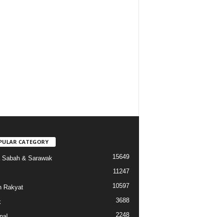
PULAR CATEGORY
15649
a Sabah & Sarawak
11247
10597
 Rakyat
3688
k
2248
nal