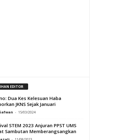
LIHAN EDITOR
ino: Dua Kes Kelesuan Haba
porkan JKNS Sejak Januari
 Safwan
-
15/03/2024
ival STEM 2023 Anjuran PPST UMS
at Sambutan Memberangsangkan
Razali
-
11/08/2023