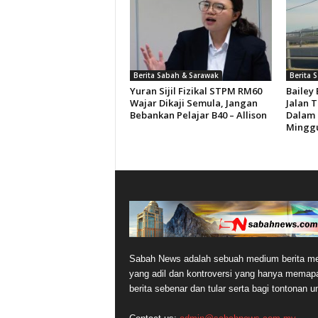
Berita Sabah & Sarawak
Berita 
Yuran Sijil Fizikal STPM RM60
Bailey
Wajar Dikaji Semula, Jangan
Jalan 
Bebankan Pelajar B40 – Allison
Dalam 
Minggu
Sabah News adalah sebuah medium berita me
yang adil dan kontroversi yang hanya memap
berita sebenar dan tular serta bagi tontonan 