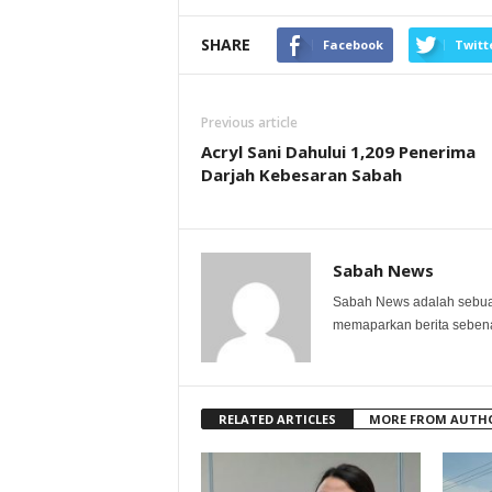
SHARE
Facebook
Twitt
Previous article
Acryl Sani Dahului 1,209 Penerima
Darjah Kebesaran Sabah
Sabah News
Sabah News adalah sebuah
memaparkan berita sebenar
RELATED ARTICLES
MORE FROM AUTH