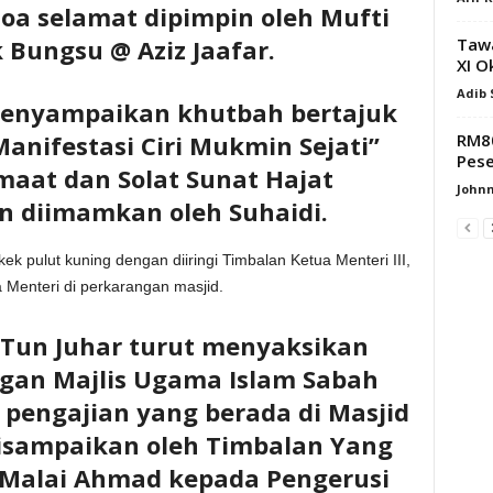
doa selamat dipimpin oleh Mufti
Tawa
 Bungsu @ Aziz Jaafar.
XI O
Adib
menyampaikan khutbah bertajuk
RM80
Manifestasi Ciri Mukmin Sejati”
Pese
maat dan Solat Sunat Hajat
Johnn
n diimamkan oleh Suhaidi.
k pulut kuning dengan diiringi Timbalan Ketua Menteri III,
 Menteri di perkarangan masjid.
 Tun Juhar turut menyaksikan
an Majlis Ugama Islam Sabah
i pengajian yang berada di Masjid
isampaikan oleh Timbalan Yang
 Malai Ahmad kepada Pengerusi