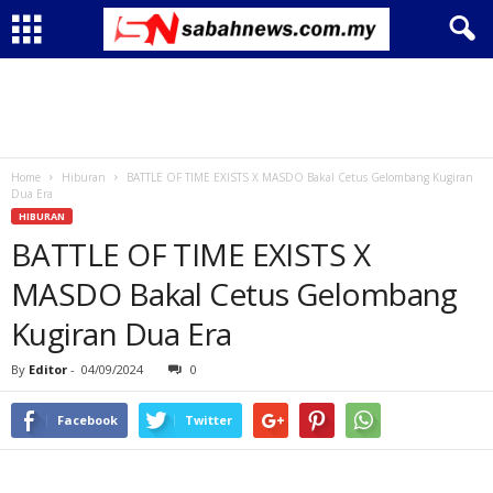
Home
Hiburan
BATTLE OF TIME EXISTS X MASDO Bakal Cetus Gelombang Kugiran
Dua Era
HIBURAN
BATTLE OF TIME EXISTS X
MASDO Bakal Cetus Gelombang
Kugiran Dua Era
By
Editor
-
04/09/2024
0
Facebook
Twitter