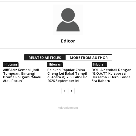
Editor
RELATED ARTICLES
MORE FROM AUTHOR
Hiburan
Hiburan
Hiburan
Aliff Aziz Kembali Jadi
Pelakon Popular China
DOLLA Kembali Dengan
Tumpuan, Bintangi
Cheng Lei Bakal Tampil
“G.O.A.T”, Kolaborasi
Drama Poligami ‘Madu
di Acara iQIYI STARSHIP
Bersama F.Hero Tanda
Atau Racun’
2026 September Ini
Era Baharu
- Advertisement -