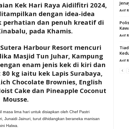
Jena
an Kek Hari Raya Aidilfitri 2024,
Arif 
 ditampilkan dengan idea-idea
perhatian dan penuh kreatif di
Poli
Kaw
Kinabalu, pada Khamis.
Arif 
, Sutera Harbour Resort mencuri
Tiad
Kedu
lika Masjid Tun Juhar, Kampung
Arif 
ngan enam jenis kek di kiri dan
 80 kg iaitu kek Lapis Surabaya,
Rich Chocolate Brownies, English
Moist Cake dan Pineapple Coconut
Mousse.
masa lima hari untuk disiapkan oleh Chef Pastri
ri, Junaidi Jainuri, turut dihidangkan beraneka manisan
ini Halwa.