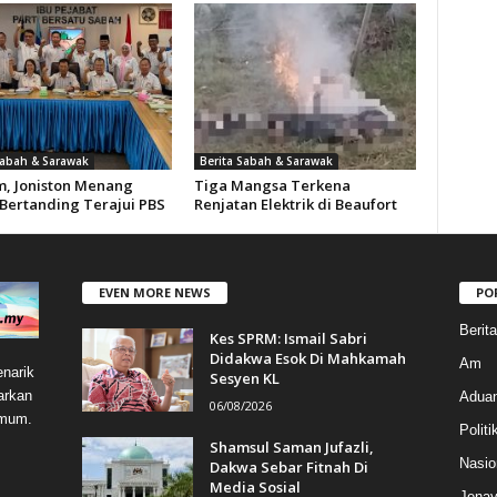
Sabah & Sarawak
Berita Sabah & Sarawak
m, Joniston Menang
Tiga Mangsa Terkena
Bertanding Terajui PBS
Renjatan Elektrik di Beaufort
EVEN MORE NEWS
PO
Berit
Kes SPRM: Ismail Sabri
Didakwa Esok Di Mahkamah
Am
narik
Sesyen KL
arkan
Aduan
06/08/2026
umum.
Politi
Shamsul Saman Jufazli,
Nasio
Dakwa Sebar Fitnah Di
Media Sosial
Jenay