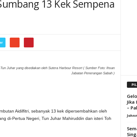
 Sumbang 13 Kek Sempena
er
 Tun Juhar yang disediakan oleh Sutera Harbour Resort ( Sumber Foto: Ihsan
Jabatan Penerangan Sabah )
PI
Gel
Jika
– Pa
tan Aidilfitri, sebanyak 13 kek dipersembahkan oleh
Johnn
ng di-Pertua Negeri, Tun Juhar Mahiruddin dan isteri Toh
Sema
Sin