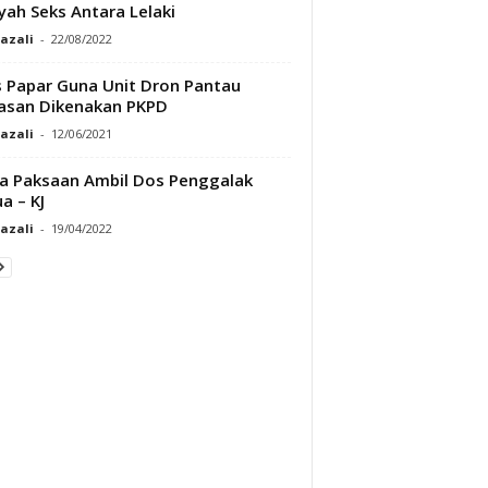
yah Seks Antara Lelaki
Razali
-
22/08/2022
s Papar Guna Unit Dron Pantau
asan Dikenakan PKPD
Razali
-
12/06/2021
a Paksaan Ambil Dos Penggalak
a – KJ
Razali
-
19/04/2022