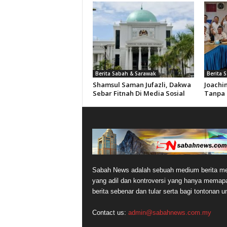
Berita Sabah & Sarawak
Berita 
Shamsul Saman Jufazli, Dakwa
Joachi
Sebar Fitnah Di Media Sosial
Tanpa 
Sabah News adalah sebuah medium berita me
yang adil dan kontroversi yang hanya memap
berita sebenar dan tular serta bagi tontonan 
Contact us:
admin@sabahnews.com.my