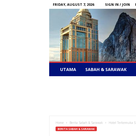
FRIDAY, AUGUST 7, 2026
SIGN IN / JOIN
Sabah
UTAMA
SABAH & SARAWAK
News
–
Bebas
Bersuara
Home
Berita Sabah & Sarawak
Hotel Terkemuka S
BERITA SABAH & SARAWAK