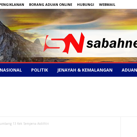
PENGIKLANAN
BORANG ADUAN ONLINE
HUBUNGI
WEBMAIL
NASIONAL
POLITIK
JENAYAH & KEMALANGAN
ADUAN
umbang 13 Kek Sempena Aidilfitri