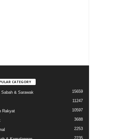
PULAR CATEGORY
15659
a Sabah & Sarawak
11247
10597
 Rakyat
3688
k
2253
nal
2235
ah & Kemalangan