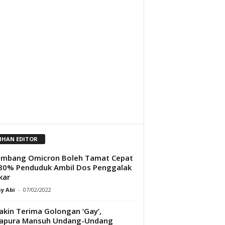
LIHAN EDITOR
ombang Omicron Boleh Tamat Cepat
 80% Penduduk Ambil Dos Penggalak
kar
y Abi
-
07/02/2022
kin Terima Golongan ‘Gay’,
gapura Mansuh Undang-Undang