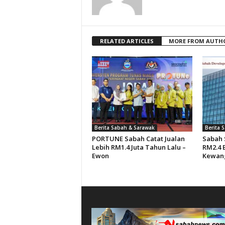
RELATED ARTICLES
MORE FROM AUTH
Berita Sabah & Sarawak
Berita 
PORTUNE Sabah Catat Jualan
Sabah 
Lebih RM1.4 Juta Tahun Lalu –
RM2.4 B
Ewon
Kewan