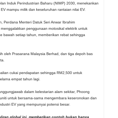
n Pelan Induk Perindustrian Baharu (NIMP) 2030, menekankan
 mampu milik dan keseluruhan rantaian nilai EV.
, Perdana Menteri Datuk Seri Anwar Ibrahim
m menggalakkan penggunaan motosikal elektrik untuk
e bawah setiap tahun, memberikan rebat sehingga
 alih oleh Prasarana Malaysia Berhad, dan tiga depoh bas
ta.
alian cukai pendapatan sehingga RM2,500 untuk
lama empat tahun lagi.
ggungjawab dalam kelestarian alam sekitar, Phoong
omuniti untuk bersama-sama mengembara keseronokan dan
dustri EV yang mempunyai potensi besar.
aliran global ini, memberikan contoh bukan hanya