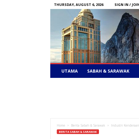
THURSDAY, AUGUST 6, 2026
SIGN IN / JOI
Sabah
UTAMA
SABAH & SARAWAK
News
–
Bebas
Bersuara
Home
Berita Sabah & Sarawak
Industri Kenderaa
BERITA SABAH & SARAWAK