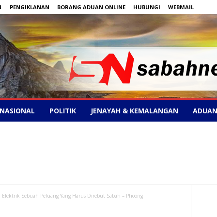
N
PENGIKLANAN
BORANG ADUAN ONLINE
HUBUNGI
WEBMAIL
NASIONAL
POLITIK
JENAYAH & KEMALANGAN
ADUAN
n Elektrik Sebuah Peluang Yang Harus Direbut Sabah – Phoong