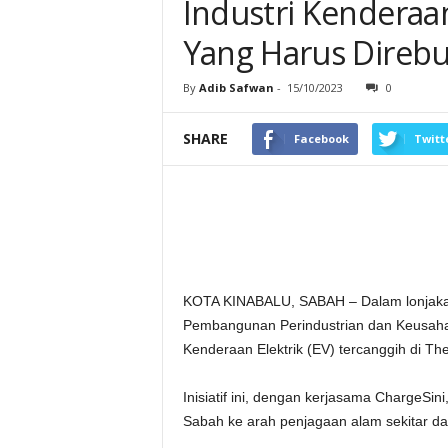
Industri Kenderaa
Yang Harus Direb
By
Adib Safwan
-
15/10/2023
0
SHARE
Facebook
Twitt
KOTA KINABALU, SABAH – Dalam lonjaka
Pembangunan Perindustrian dan Keusaha
Kenderaan Elektrik (EV) tercanggih di Th
Inisiatif ini, dengan kerjasama ChargeSi
Sabah ke arah penjagaan alam sekitar d