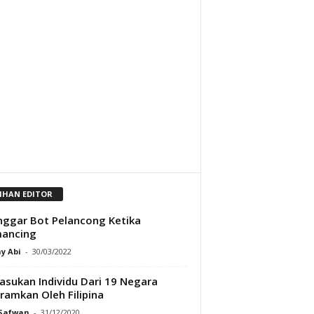
LIHAN EDITOR
nggar Bot Pelancong Ketika
ancing
y Abi
-
30/03/2022
sukan Individu Dari 19 Negara
ramkan Oleh Filipina
 Safwan
-
31/12/2020