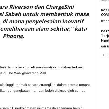
ara Riverson dan ChargeSini
Kes 
si Sabah untuk membentuk masa
COVI
di mana penyelesaian inovatif
Johnn
emeliharaan alam sekitar,” kata
Past
Phoong.
Terj
Nan
Arif 
abah dan pelawat boleh menikmati kemudahan terbaik
us di The Walk@Riverson Mall.
i tinggi, terletak secara strategik di dalam premis tempat
adikan pengangkutan mampan boleh diakses oleh semua
seminit, perkhidmatan ini memastikan tenaga bersih