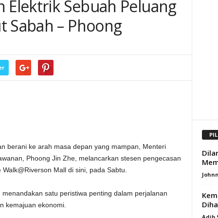
n Elektrik Sebuah Peluang
ut Sabah – Phoong
er
PI
n berani ke arah masa depan yang mampan, Menteri
Dila
wanan, Phoong Jin Zhe, melancarkan stesen pengecasan
Mem
e Walk@Riverson Mall di sini, pada Sabtu.
Johnn
ni, menandakan satu peristiwa penting dalam perjalanan
Kema
Diha
an kemajuan ekonomi.
Adib