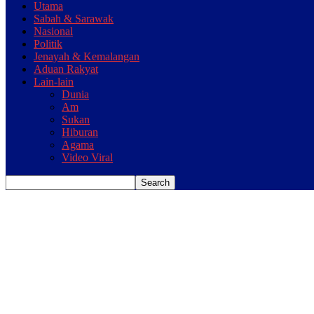
Utama
Sabah & Sarawak
Nasional
Politik
Jenayah & Kemalangan
Aduan Rakyat
Lain-lain
Dunia
Am
Sukan
Hiburan
Agama
Video Viral