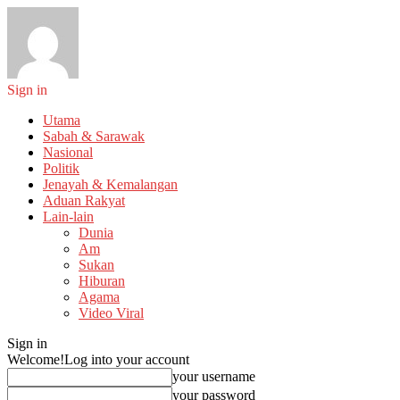
Sign in
Utama
Sabah & Sarawak
Nasional
Politik
Jenayah & Kemalangan
Aduan Rakyat
Lain-lain
Dunia
Am
Sukan
Hiburan
Agama
Video Viral
Sign in
Welcome!
Log into your account
your username
your password