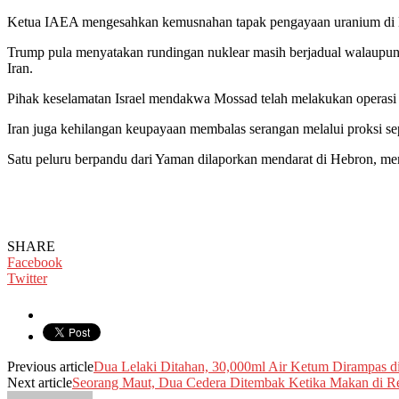
Ketua IAEA mengesahkan kemusnahan tapak pengayaan uranium di Natan
Trump pula menyatakan rundingan nuklear masih berjadual walaupun t
Iran.
Pihak keselamatan Israel mendakwa Mossad telah melakukan operasi 
Iran juga kehilangan keupayaan membalas serangan melalui proksi se
Satu peluru berpandu dari Yaman dilaporkan mendarat di Hebron, me
SHARE
Facebook
Twitter
Previous article
Dua Lelaki Ditahan, 30,000ml Air Ketum Dirampas di
Next article
Seorang Maut, Dua Cedera Ditembak Ketika Makan di Res