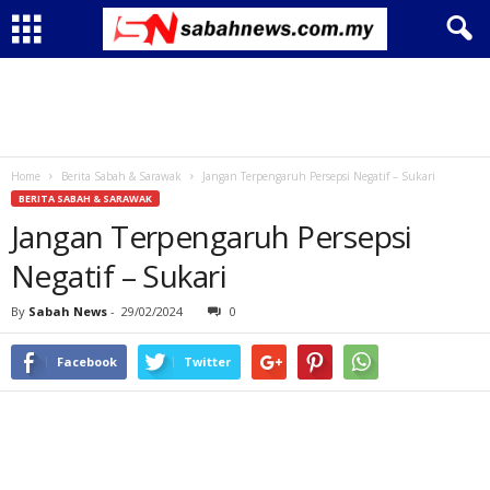
Home
Berita Sabah & Sarawak
Jangan Terpengaruh Persepsi Negatif – Sukari
BERITA SABAH & SARAWAK
Jangan Terpengaruh Persepsi
Negatif – Sukari
By
Sabah News
-
29/02/2024
0
Facebook
Twitter