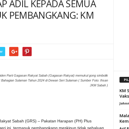
AP ADIL KEPADA SEMUA
UK PEMBANGKANG: KM
er
residen Parti Gagasan Rakyat Sabah (Gagasan Rakyat) memukul gong simbolik
PI
ahagian Sulaman Tahun 2024 di Dewan Seri Sulaman ( Sumber Foto: Ihsan
JKM Sabah )
KM S
Vaks
Johnn
Mala
Kemu
kyat Sabah (GRS) – Pakatan Harapan (PH) Plus
egeri ini, termasuk pembangkang meskipun tidak sehaluan
Arif 