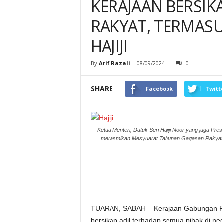
KERAJAAN BERSIK
RAKYAT, TERMAS
HAJIJI
By
Arif Razali
-
08/09/2024
0
SHARE
Facebook
Twitt
Ketua Menteri, Datuk Seri Hajiji Noor yang juga P
merasmikan Mesyuarat Tahunan Gagasan Rakyat B
TUARAN, SABAH – Kerajaan Gabungan Ra
bersikap adil terhadap semua pihak di n