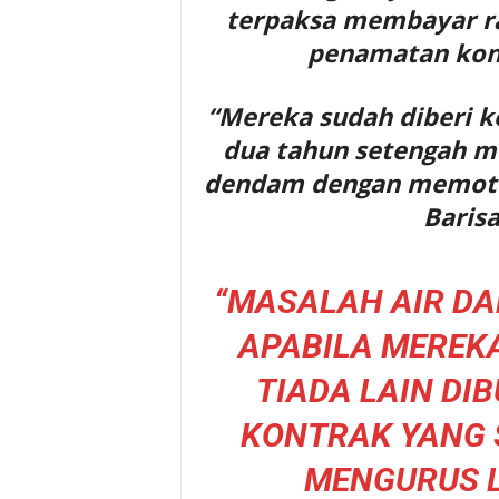
terpaksa membayar ra
penamatan kons
“Mereka sudah diberi k
dua tahun setengah 
dendam dengan memoton
Barisa
“MASALAH AIR DA
APABILA MEREKA
TIADA LAIN DI
KONTRAK YANG 
MENGURUS L