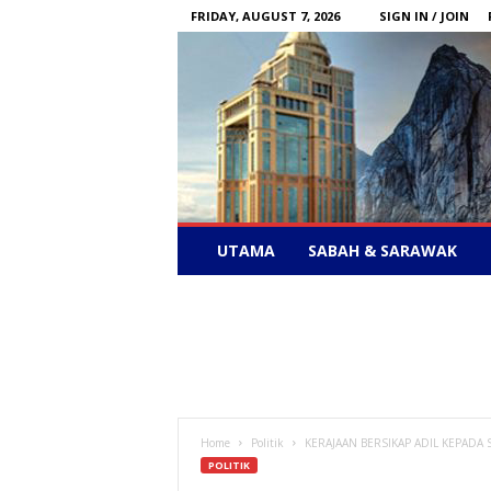
FRIDAY, AUGUST 7, 2026
SIGN IN / JOIN
Sabah
UTAMA
SABAH & SARAWAK
News
–
Bebas
Bersuara
Home
Politik
KERAJAAN BERSIKAP ADIL KEPADA
POLITIK