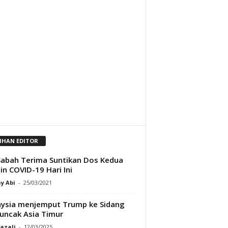
LIHAN EDITOR
abah Terima Suntikan Dos Kedua
in COVID-19 Hari Ini
y Abi
-
25/03/2021
ysia menjemput Trump ke Sidang
ncak Asia Timur
Razali
-
12/03/2025