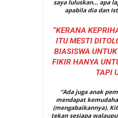
saya luluskan… apa lag
apabila dia dan is
“KERANA KEPRIH
ITU MESTI DITO
BIASISWA UNTUK 
FIKIR HANYA UNTU
TAPI 
“Ada juga anak pem
mendapat kemudahan,
(mengabaikannya). Kit
tekan sesiapa walaupun