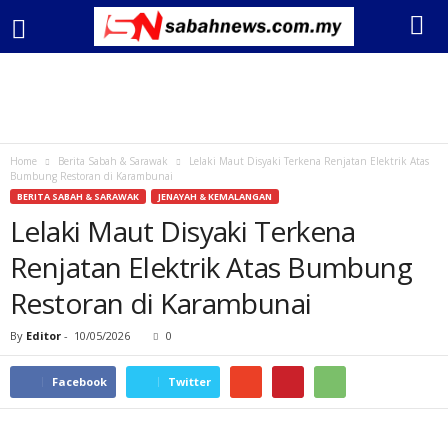
Home
Berita Sabah & Sarawak
Lelaki Maut Disyaki Terkena Renjatan Elektrik Atas
Bumbung Restoran di Karambunai
BERITA SABAH & SARAWAK
JENAYAH & KEMALANGAN
Lelaki Maut Disyaki Terkena
Renjatan Elektrik Atas Bumbung
Restoran di Karambunai
By
Editor
-
10/05/2026
0
Facebook
Twitter