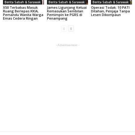
Berita Sabah & Sarawak
Berita Sabah & Sarawak
Berita Sabah & Sarawak
X50 Terbabas Masuk
James Ligunjang Ketuai
Operasi Todak: 10 PATI
Ruang Berlepas KKIA,
Kemasukan Sembilan
Ditahan, Penjaja Tanpa
Pemandu Wanita Warga
Pemimpin ke PGRS di
Lesen Dikompaun
Emas Cedera Ringan
Penampang
- Advertisement -