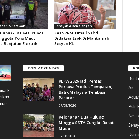
Sabah & Sarawak
Jenayah & Kemalangan
Kelapa Guna Besi Punca
Kes SPRM: Ismail Sabri
nggota Polis Maut
Didakwa Esok Di Mahkamah
a Renjatan Elektrik
Sesyen KL
EVEN MORE NEWS
PO
Berit
KLFW 2026 Jadi Pentas
Perkasa Produk Tempatan,
Am
narik
Batik Malaysia Tembusi
arkan
Pasaran...
Aduan
umum.
07/08/2026
Politi
Nasio
Kejohanan Dua Hujung
Minggu SSTA Cungkil Bakat
Jenay
Muda
Dunia
07/08/2026