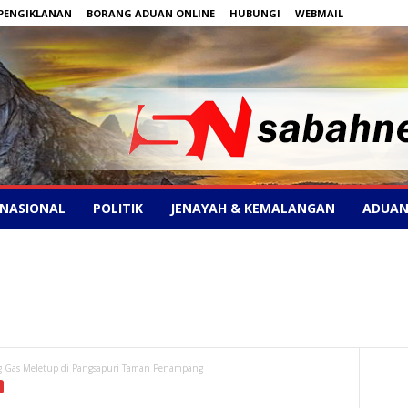
PENGIKLANAN
BORANG ADUAN ONLINE
HUBUNGI
WEBMAIL
NASIONAL
POLITIK
JENAYAH & KEMALANGAN
ADUAN
ng Gas Meletup di Pangsapuri Taman Penampang