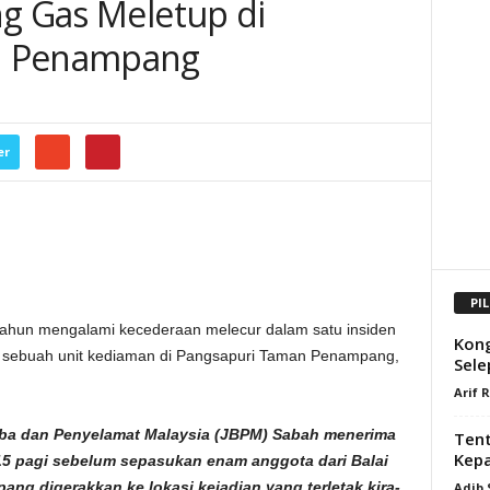
ng Gas Meletup di
n Penampang
er
PI
ahun mengalami kecederaan melecur dalam satu insiden
Kong
 sebuah unit kediaman di Pangsapuri Taman Penampang,
Sele
Arif 
ba dan Penyelamat Malaysia (JBPM) Sabah menerima
Ten
Kepa
5 pagi sebelum sepasukan enam anggota dari Balai
g digerakkan ke lokasi kejadian yang terletak kira-
Adib