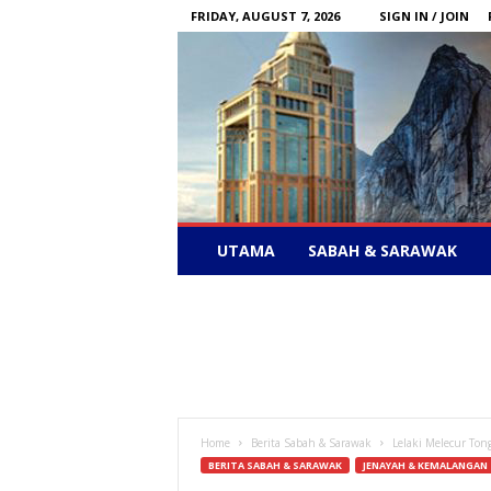
FRIDAY, AUGUST 7, 2026
SIGN IN / JOIN
Sabah
UTAMA
SABAH & SARAWAK
News
–
Bebas
Bersuara
Home
Berita Sabah & Sarawak
Lelaki Melecur To
BERITA SABAH & SARAWAK
JENAYAH & KEMALANGAN