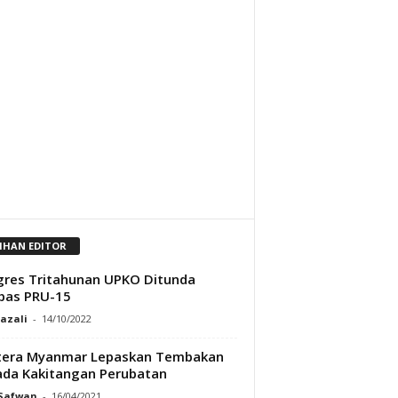
LIHAN EDITOR
res Tritahunan UPKO Ditunda
pas PRU-15
Razali
-
14/10/2022
tera Myanmar Lepaskan Tembakan
da Kakitangan Perubatan
 Safwan
-
16/04/2021