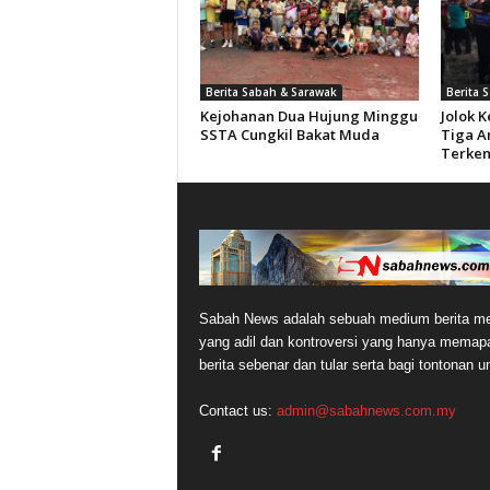
Berita Sabah & Sarawak
Berita 
Kejohanan Dua Hujung Minggu
Jolok 
SSTA Cungkil Bakat Muda
Tiga A
Terken
Sabah News adalah sebuah medium berita me
yang adil dan kontroversi yang hanya memap
berita sebenar dan tular serta bagi tontonan 
Contact us:
admin@sabahnews.com.my