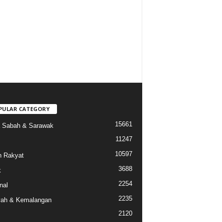
PULAR CATEGORY
15661
a Sabah & Sarawak
11247
10597
 Rakyat
3688
k
2254
nal
2235
ah & Kemalangan
2120