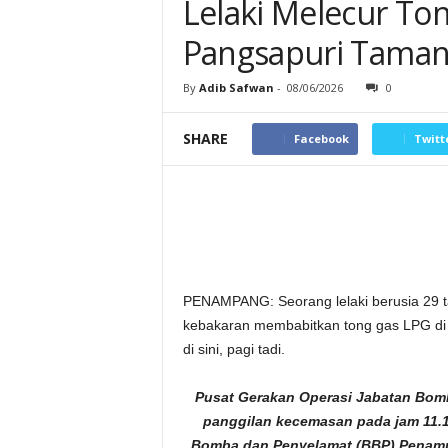
Lelaki Melecur To
Pangsapuri Tama
By
Adib Safwan
-
08/06/2026
0
SHARE
Facebook
Twitt
PENAMPANG: Seorang lelaki berusia 29 t
kebakaran membabitkan tong gas LPG di
di sini, pagi tadi.
Pusat Gerakan Operasi Jabatan Bom
panggilan kecemasan pada jam 11.1
Bomba dan Penyelamat (BBP) Penampan