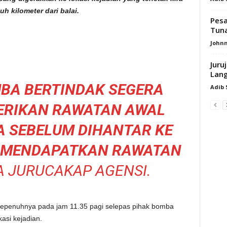
juh kilometer dari balai.
Pesa
Tuna
Johnn
Juru
Lang
BA BERTINDAK SEGERA
Adib
ERIKAN RAWATAN AWAL
 SEBELUM DIHANTAR KE
K MENDAPATKAN RAWATAN
 JURUCAKAP AGENSI.
 sepenuhnya pada jam 11.35 pagi selepas pihak bomba
asi kejadian.