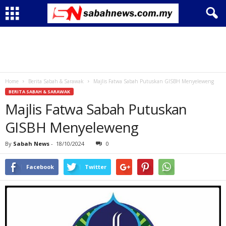
Home
Berita Sabah & Sarawak
Majlis Fatwa Sabah Putuskan GISBH Menyeleweng
BERITA SABAH & SARAWAK
Majlis Fatwa Sabah Putuskan
GISBH Menyeleweng
By
Sabah News
-
18/10/2024
0
Facebook
Twitter