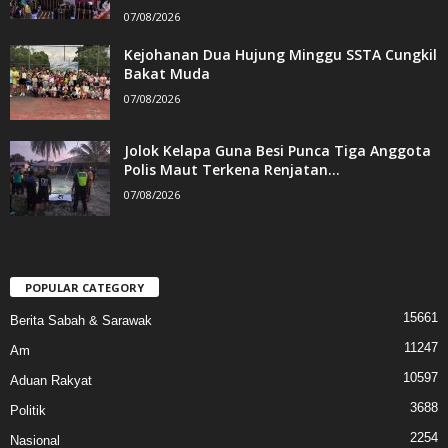
07/08/2026
Kejohanan Dua Hujung Minggu SSTA Cungkil
Bakat Muda
07/08/2026
Jolok Kelapa Guna Besi Punca Tiga Anggota
Polis Maut Terkena Renjatan...
07/08/2026
POPULAR CATEGORY
15661
Berita Sabah & Sarawak
11247
Am
10597
Aduan Rakyat
3688
Politik
2254
Nasional