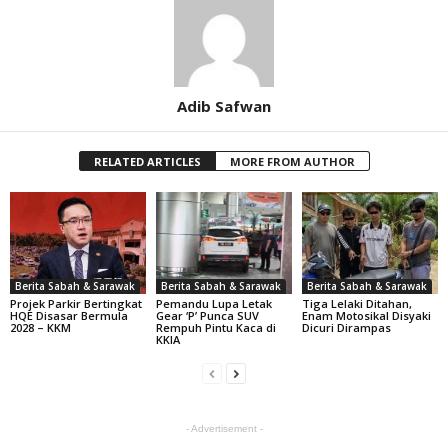
Adib Safwan
RELATED ARTICLES
MORE FROM AUTHOR
Berita Sabah & Sarawak
Berita Sabah & Sarawak
Berita Sabah & Sarawak
Projek Parkir Bertingkat
Pemandu Lupa Letak
Tiga Lelaki Ditahan,
HQE Disasar Bermula
Gear ‘P’ Punca SUV
Enam Motosikal Disyaki
2028 – KKM
Rempuh Pintu Kaca di
Dicuri Dirampas
KKIA
- Advertisement -