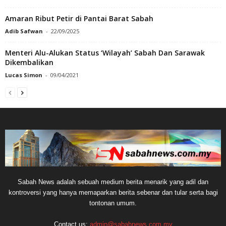
Amaran Ribut Petir di Pantai Barat Sabah
Adib Safwan
-
22/09/2025
Menteri Alu-Alukan Status ‘Wilayah’ Sabah Dan Sarawak
Dikembalikan
Lucas Simon
-
09/04/2021
Sabah News adalah sebuah medium berita menarik yang adil dan
kontroversi yang hanya memaparkan berita sebenar dan tular serta bagi
tontonan umum.
Contact us:
admin@sabahnews.com.my