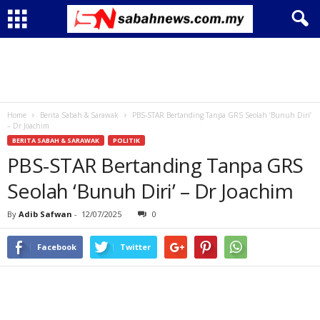
Home
Berita Sabah & Sarawak
PBS-STAR Bertanding Tanpa GRS Seolah ‘Bunuh Diri’
– Dr Joachim
BERITA SABAH & SARAWAK
POLITIK
PBS-STAR Bertanding Tanpa GRS
Seolah ‘Bunuh Diri’ – Dr Joachim
By
Adib Safwan
-
12/07/2025
0
Facebook
Twitter