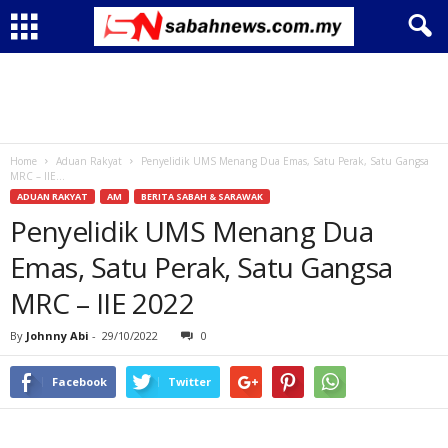
Home
Aduan Rakyat
Penyelidik UMS Menang Dua Emas, Satu Perak, Satu Gangsa
MRC – IIE...
ADUAN RAKYAT
AM
BERITA SABAH & SARAWAK
Penyelidik UMS Menang Dua
Emas, Satu Perak, Satu Gangsa
MRC – IIE 2022
By
Johnny Abi
-
29/10/2022
0
Facebook
Twitter