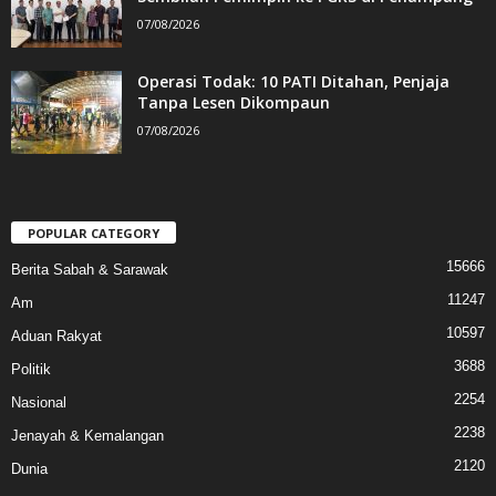
07/08/2026
Operasi Todak: 10 PATI Ditahan, Penjaja
Tanpa Lesen Dikompaun
07/08/2026
POPULAR CATEGORY
15666
Berita Sabah & Sarawak
11247
Am
10597
Aduan Rakyat
3688
Politik
2254
Nasional
2238
Jenayah & Kemalangan
2120
Dunia