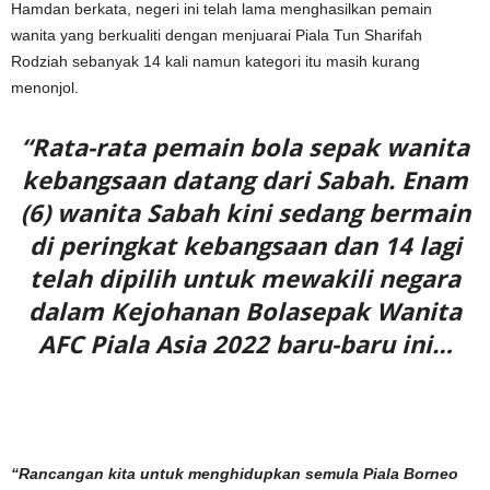
Hamdan berkata, negeri ini telah lama menghasilkan pemain
wanita yang berkualiti dengan menjuarai Piala Tun Sharifah
Rodziah sebanyak 14 kali namun kategori itu masih kurang
menonjol.
“Rata-rata pemain bola sepak wanita
kebangsaan datang dari Sabah. Enam
(6) wanita Sabah kini sedang bermain
di peringkat kebangsaan dan 14 lagi
telah dipilih untuk mewakili negara
dalam Kejohanan Bolasepak Wanita
AFC Piala Asia 2022 baru-baru ini…
“Rancangan kita untuk menghidupkan semula Piala Borneo