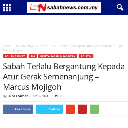
Home
Aduan Rakyat
Sabah Terlalu Bergantung Kepada Atur Gerak Semenanjung –
Marcus Mojigoh
ADUAN RAKYAT
AM
BERITA SABAH & SARAWAK
POLITIK
Sabah Terlalu Bergantung Kepada
Atur Gerak Semenanjung –
Marcus Mojigoh
By
Lucas Simon
-
10/12/2021
0
Facebook
Twitter