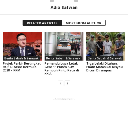
Adib Safwan
RELATED ARTICLES
MORE FROM AUTHOR
Berita Sabah & Sarawak
Berita Sabah & Sarawak
Berita Sabah & Sarawak
Projek Parkir Bertingkat
Pemandu Lupa Letak
Tiga Lelaki Ditahan,
HQE Disasar Bermula
Gear ‘P’ Punca SUV
Enam Motosikal Disyaki
2028 – KKM
Rempuh Pintu Kaca di
Dicuri Dirampas
KKIA
- Advertisement -