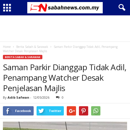
Home
Berita Sabah & Sarawak
Saman Parkir Dianggap Tidak Adil, Penampang
Watcher Desak Penjelasan Majlis
BERITA SABAH & SARAWAK
Saman Parkir Dianggap Tidak Adil,
Penampang Watcher Desak
Penjelasan Majlis
By
Adib Safwan
-
12/05/2026
0
Facebook
Twitter