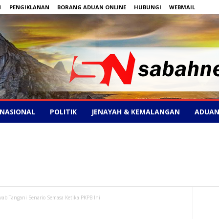
N
PENGIKLANAN
BORANG ADUAN ONLINE
HUBUNGI
WEBMAIL
NASIONAL
POLITIK
JENAYAH & KEMALANGAN
ADUAN
ab Tangani Senario Semasa Ketika PKPB Ini