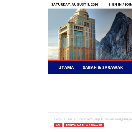
SATURDAY, AUGUST 8, 2026
SIGN IN / JOI
Sabah
UTAMA
SABAH & SARAWAK
News
–
Bebas
Bersuara
Home
Am
Shahelmey Janji Tunaikan Tanggungjaw
AM
BERITA SABAH & SARAWAK