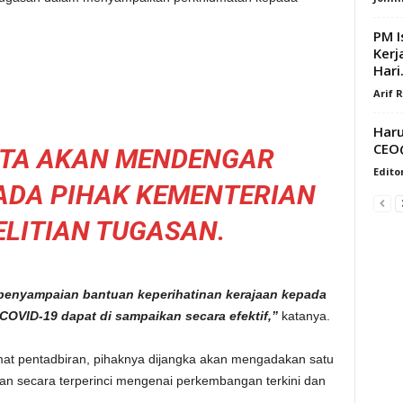
PM I
Kerj
Hari.
Arif 
Haru
CEO
KITA AKAN MENDENGAR
Edito
ADA PIHAK KEMENTERIAN
ELITIAN TUGASAN.
 penyampaian bantuan keperihatinan kerajaan kepada
COVID-19 dapat di sampaikan secara efektif,”
katanya.
limat pentadbiran, pihaknya dijangka akan mengadakan satu
n secara terperinci mengenai perkembangan terkini dan