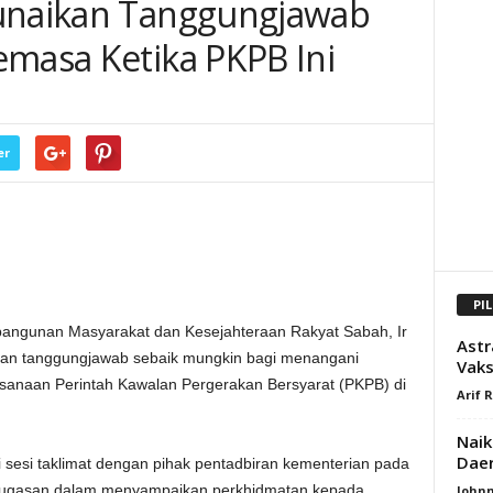
Tunaikan Tanggungjawab
emasa Ketika PKPB Ini
er
PI
ngunan Masyarakat dan Kesejahteraan Rakyat Sabah, Ir
Astr
kan tanggungjawab sebaik mungkin bagi menangani
Vaks
ksanaan Perintah Kawalan Pergerakan Bersyarat (PKPB) di
Arif 
Naik
Daer
 sesi taklimat dengan pihak pentadbiran kementerian pada
enugasan dalam menyampaikan perkhidmatan kepada
Johnn