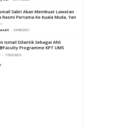
smail Sabri Akan Membuat Lawatan
a Rasmi Pertama Ke Kuala Muda, Yan
..
Razali
-
23/08/2021
n Ismail Dilantik Sebagai Ahli
@Faculty Programme KPT UMS
r
-
17/03/2025