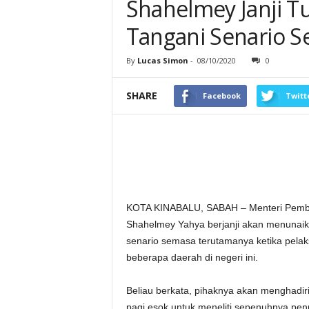
Shahelmey Janji 
Tangani Senario S
By
Lucas Simon
-
08/10/2020
0
SHARE
Facebook
Twitt
KOTA KINABALU, SABAH – Menteri Pemba
Shahelmey Yahya berjanji akan menunai
senario semasa terutamanya ketika pela
beberapa daerah di negeri ini.
Beliau berkata, pihaknya akan menghadiri
pagi esok untuk meneliti sepenuhnya p