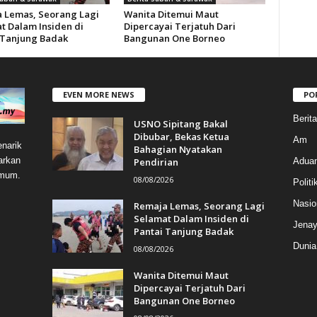
 Lemas, Seorang Lagi
Wanita Ditemui Maut
t Dalam Insiden di
Dipercayai Terjatuh Dari
 Tanjung Badak
Bangunan One Borneo
EVEN MORE NEWS
PO
Berit
USNO Sipitang Bakal
Dibubar, Bekas Ketua
Am
narik
Bahagian Nyatakan
arkan
Pendirian
Aduan
umum.
08/08/2026
Politi
Nasio
Remaja Lemas, Seorang Lagi
Selamat Dalam Insiden di
Jenay
Pantai Tanjung Badak
Dunia
08/08/2026
Wanita Ditemui Maut
Dipercayai Terjatuh Dari
Bangunan One Borneo