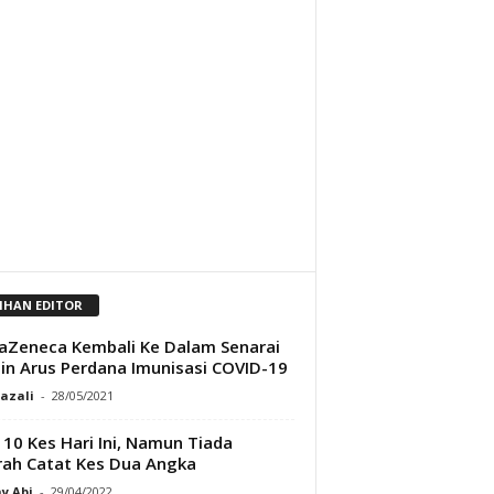
LIHAN EDITOR
aZeneca Kembali Ke Dalam Senarai
in Arus Perdana Imunisasi COVID-19
Razali
-
28/05/2021
 10 Kes Hari Ini, Namun Tiada
ah Catat Kes Dua Angka
y Abi
-
29/04/2022