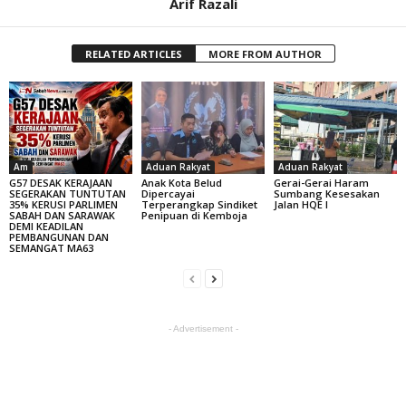
Arif Razali
RELATED ARTICLES
MORE FROM AUTHOR
Am
Aduan Rakyat
Aduan Rakyat
G57 DESAK KERAJAAN
Anak Kota Belud
Gerai-Gerai Haram
SEGERAKAN TUNTUTAN
Dipercayai
Sumbang Kesesakan
35% KERUSI PARLIMEN
Terperangkap Sindiket
Jalan HQE I
SABAH DAN SARAWAK
Penipuan di Kemboja
DEMI KEADILAN
PEMBANGUNAN DAN
SEMANGAT MA63
- Advertisement -