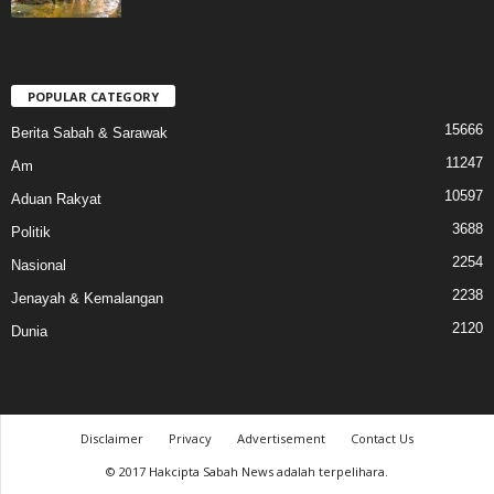
POPULAR CATEGORY
15666
Berita Sabah & Sarawak
11247
Am
10597
Aduan Rakyat
3688
Politik
2254
Nasional
2238
Jenayah & Kemalangan
2120
Dunia
Disclaimer
Privacy
Advertisement
Contact Us
© 2017 Hakcipta Sabah News adalah terpelihara.