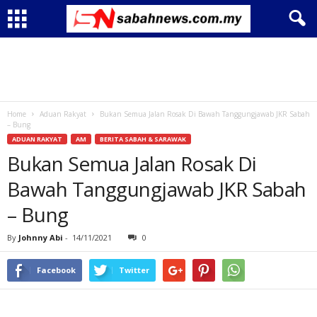
Home
Aduan Rakyat
Bukan Semua Jalan Rosak Di Bawah Tanggungjawab JKR Sabah
– Bung
ADUAN RAKYAT
AM
BERITA SABAH & SARAWAK
Bukan Semua Jalan Rosak Di
Bawah Tanggungjawab JKR Sabah
– Bung
By
Johnny Abi
-
14/11/2021
0
Facebook
Twitter