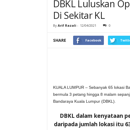
DBKL Luluskan Op
Di Sekitar KL
By
Arif Razali
-
12/04/2021
0
SHARE
Facebook
Twitt
KUALA LUMPUR – Sebanyak 65 lokasi Baza
bermula 3 petang hingga 8 malam sepan
Bandaraya Kuala Lumpur (DBKL).
DBKL dalam kenyataan p
daripada jumlah lokasi itu 