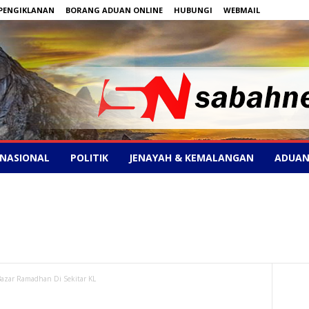
PENGIKLANAN
BORANG ADUAN ONLINE
HUBUNGI
WEBMAIL
NASIONAL
POLITIK
JENAYAH & KEMALANGAN
ADUAN
azar Ramadhan Di Sekitar KL