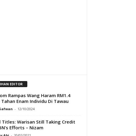
LIHAN EDITOR
com Rampas Wang Haram RM1.4
, Tahan Enam Individu Di Tawau
 Safwan
-
12/10/2024
 Titles: Warisan Still Taking Credit
BN’s Efforts – Nizam
y Abi
-
20/02/2021