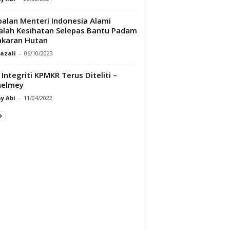
alan Menteri Indonesia Alami
lah Kesihatan Selepas Bantu Padam
akaran Hutan
Razali
-
06/10/2023
i Integriti KPMKR Terus Diteliti –
helmey
y Abi
-
11/04/2022