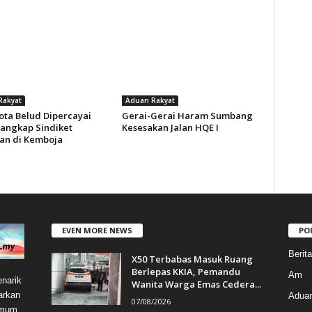
Rakyat
Aduan Rakyat
ota Belud Dipercayai
Gerai-Gerai Haram Sumbang
angkap Sindiket
Kesesakan Jalan HQE I
an di Kemboja
EVEN MORE NEWS
PO
Berit
X50 Terbabas Masuk Ruang
Berlepas KKIA, Pemandu
Am
narik
Wanita Warga Emas Cedera...
arkan
Aduan
07/08/2026
umum.