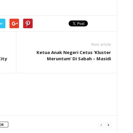
er
Next article
Ketua Anak Negeri Cetus ‘Kluster
City
Meruntum’ Di Sabah – Masidi
OR