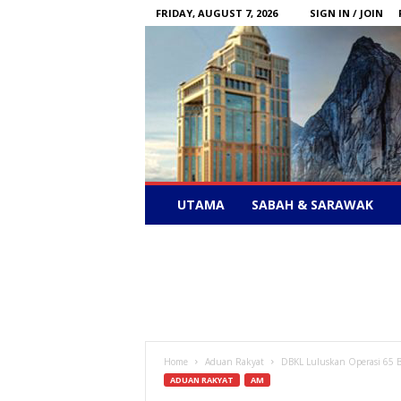
FRIDAY, AUGUST 7, 2026
SIGN IN / JOIN
Sabah
UTAMA
SABAH & SARAWAK
News
–
Bebas
Bersuara
Home
Aduan Rakyat
DBKL Luluskan Operasi 65 B
ADUAN RAKYAT
AM