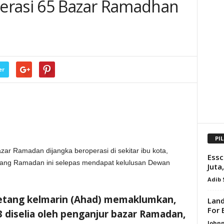
erasi 65 Bazar Ramadhan
er
PI
r Ramadan dijangka beroperasi di sekitar ibu kota,
Ess
jang Ramadan ini selepas mendapat kelulusan Dewan
Juta
Adib
etang kelmarin (Ahad) memaklumkan,
Land
For 
63 diselia oleh penganjur bazar Ramadan,
Johnn