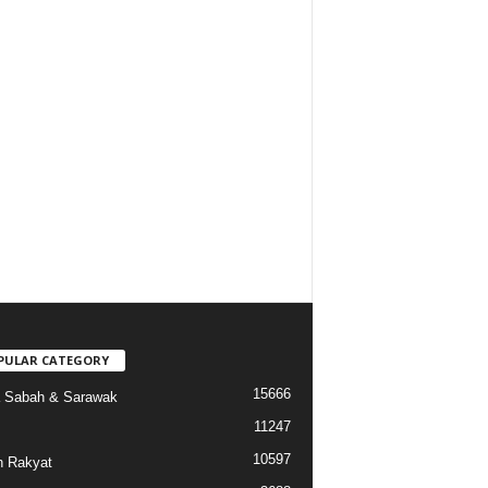
PULAR CATEGORY
15666
a Sabah & Sarawak
11247
10597
 Rakyat