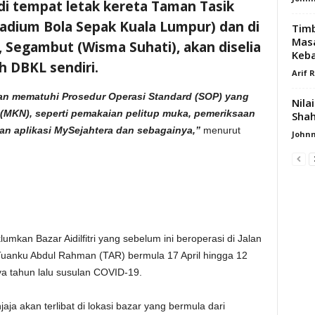
 di tempat letak kereta Taman Tasik
adium Bola Sepak Kuala Lumpur) dan di
Timb
Masa
r, Segambut (Wisma Suhati), akan diselia
Keb
h DBKL sendiri.
Arif 
n mematuhi Prosedur Operasi Standard (SOP) yang
Nila
 (MKN), seperti pemakaian pelitup muka, pemeriksaan
Sha
n aplikasi MySejahtera dan sebagainya,”
menurut
Johnn
umkan Bazar Aidilfitri yang sebelum ini beroperasi di Jalan
Tuanku Abdul Rahman (TAR) bermula 17 April hingga 12
a tahun lalu susulan COVID-19.
ja akan terlibat di lokasi bazar yang bermula dari