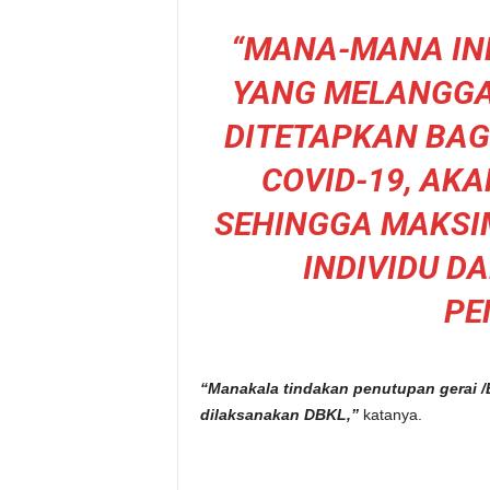
“MANA-MANA IN
YANG MELANGGA
DITETAPKAN BA
COVID-19, AK
SEHINGGA MAKSI
INDIVIDU D
PE
“Manakala tindakan penutupan gerai /Ba
dilaksanakan DBKL,”
katanya.