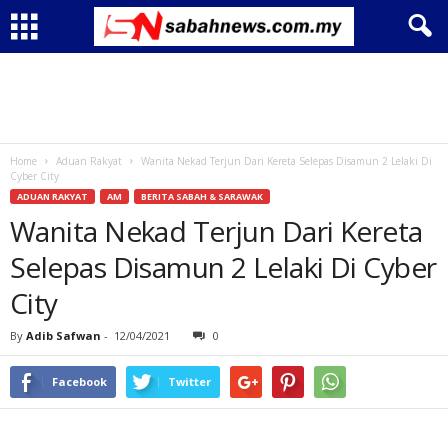
Home
Aduan Rakyat
Wanita Nekad Terjun Dari Kereta Selepas Disamun 2 Lelaki Di
Cyber City
ADUAN RAKYAT
AM
BERITA SABAH & SARAWAK
Wanita Nekad Terjun Dari Kereta
Selepas Disamun 2 Lelaki Di Cyber
City
By
Adib Safwan
-
12/04/2021
0
Facebook
Twitter