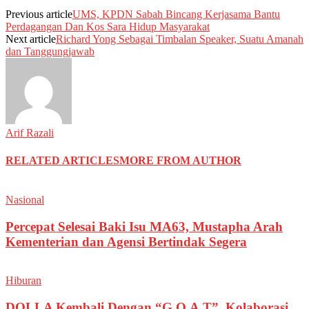
Previous article
UMS, KPDN Sabah Bincang Kerjasama Bantu
Perdagangan Dan Kos Sara Hidup Masyarakat
Next article
Richard Yong Sebagai Timbalan Speaker, Suatu Amanah
dan Tanggungjawab
Arif Razali
RELATED ARTICLES
MORE FROM AUTHOR
Nasional
Percepat Selesai Baki Isu MA63, Mustapha Arah
Kementerian dan Agensi Bertindak Segera
Hiburan
DOLLA Kembali Dengan “G.O.A.T”, Kolaborasi