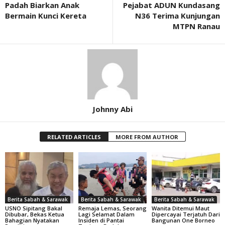
Padah Biarkan Anak
Pejabat ADUN Kundasang
Bermain Kunci Kereta
N36 Terima Kunjungan
MTPN Ranau
Johnny Abi
RELATED ARTICLES
MORE FROM AUTHOR
Berita Sabah & Sarawak
Berita Sabah & Sarawak
Berita Sabah & Sarawak
USNO Sipitang Bakal
Remaja Lemas, Seorang
Wanita Ditemui Maut
Dibubar, Bekas Ketua
Lagi Selamat Dalam
Dipercayai Terjatuh Dari
Bahagian Nyatakan
Insiden di Pantai
Bangunan One Borneo