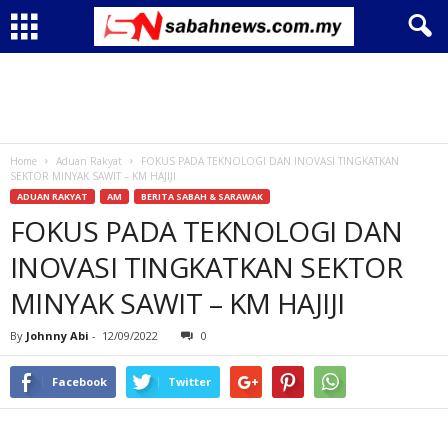
Home
Aduan Rakyat
FOKUS PADA TEKNOLOGI DAN INOVASI TINGKATKAN
SEKTOR MINYAK SAWIT – KM HAJIJI
ADUAN RAKYAT
AM
BERITA SABAH & SARAWAK
FOKUS PADA TEKNOLOGI DAN
INOVASI TINGKATKAN SEKTOR
MINYAK SAWIT – KM HAJIJI
By
Johnny Abi
-
12/09/2022
0
Facebook
Twitter