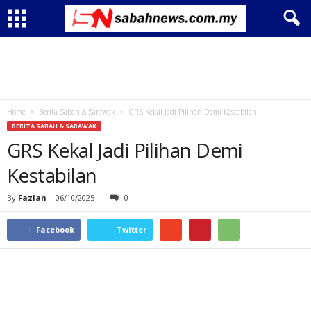
Home
Berita Sabah & Sarawak
GRS Kekal Jadi Pilihan Demi Kestabilan
BERITA SABAH & SARAWAK
GRS Kekal Jadi Pilihan Demi
Kestabilan
By
Fazlan
-
06/10/2025
0
Facebook
Twitter