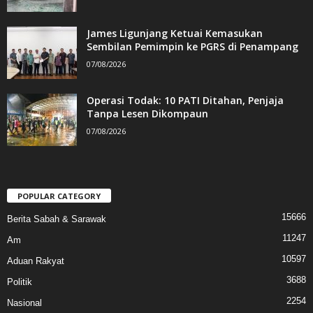
James Ligunjang Ketuai Kemasukan
Sembilan Pemimpin ke PGRS di Penampang
07/08/2026
Operasi Todak: 10 PATI Ditahan, Penjaja
Tanpa Lesen Dikompaun
07/08/2026
POPULAR CATEGORY
15666
Berita Sabah & Sarawak
11247
Am
10597
Aduan Rakyat
3688
Politik
2254
Nasional