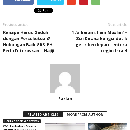
Previous article
Next article
Kenapa Harus Gaduh
‘It’s haram, I am Muslim’ –
dengan Persekutuan?
Zizi Kirana kongsi detik
Hubungan Baik GRS-PH
getir berdepan tentera
Perlu Diteruskan – Hajiji
regim Israel
Fazlan
RELATED ARTICLES
MORE FROM AUTHOR
Berita Sabah & Sarawak
X50 Terbabas Masuk
Ruang Berlepas KKIA,