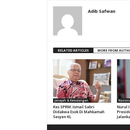
Adib Safwan
RELATED ARTICLES
MORE FROM AUTH
Jenayah & Kemalangan
Nasiona
Kes SPRM: Ismail Sabri
Nurul 
Didakwa Esok Di Mahkamah
Presid
Sesyen KL
Jalank