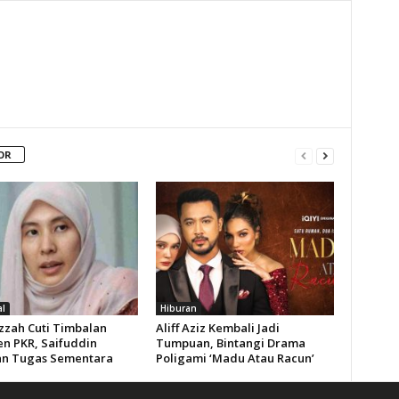
OR
l
Hiburan
Izzah Cuti Timbalan
Aliff Aziz Kembali Jadi
en PKR, Saifuddin
Tumpuan, Bintangi Drama
an Tugas Sementara
Poligami ‘Madu Atau Racun’