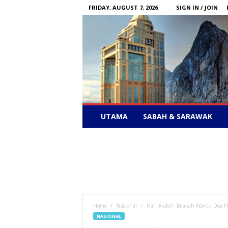
FRIDAY, AUGUST 7, 2026
SIGN IN / JOIN
Sabah
UTAMA
SABAH & SARAWAK
News
–
Bebas
Bersuara
Home
Nasional
Hari Arafah: Bilakah Waktu Doa P
NASIONAL