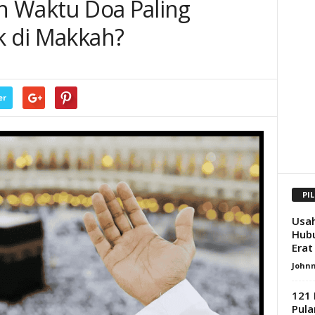
ah Waktu Doa Paling
k di Makkah?
er
PI
Usa
Hubu
Erat
Johnn
121 
Pula