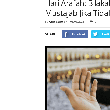
Hari Arafah: Bilak
Mustajab Jika Tida
By
Adib Safwan
-
05/06/2025
0
SHARE
Facebook
Twitt