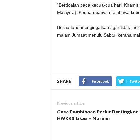
“Berdoalah pada kedua-dua hari, Khamis (
Malaysia). Kedua-duanya membawa keberk
Beliau turut mengingatkan agar tidak mel
malam Jumaat menuju Sabtu, kerana mala
SHARE
Facebook
Twitt
Previous article
Gesa Pembinaan Parkir Bertingkat 
HWKKS Likas – Noraini