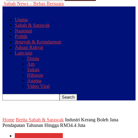
Sabah News – Bebas Bersuara
Utama
Sabah & Sarawak
Nasional
Politik
Jenayah & Kemalangan
Aduan Rakyat
Lain-lain
Dunia
Am
Sukan
Hiburan
Agama
Video Viral
Home
Berita Sabah & Sarawak
Industri Kerang Boleh Jana
Pendapatan Tahunan Hingga RM34.4 Juta
Berita Sabah & Sarawak