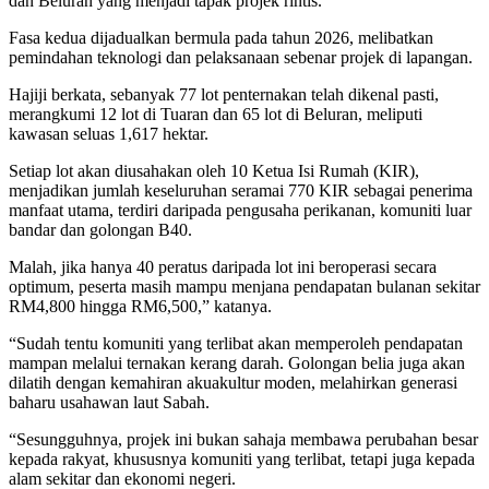
dan Beluran yang menjadi tapak projek rintis.
Fasa kedua dijadualkan bermula pada tahun 2026, melibatkan
pemindahan teknologi dan pelaksanaan sebenar projek di lapangan.
Hajiji berkata, sebanyak 77 lot penternakan telah dikenal pasti,
merangkumi 12 lot di Tuaran dan 65 lot di Beluran, meliputi
kawasan seluas 1,617 hektar.
Setiap lot akan diusahakan oleh 10 Ketua Isi Rumah (KIR),
menjadikan jumlah keseluruhan seramai 770 KIR sebagai penerima
manfaat utama, terdiri daripada pengusaha perikanan, komuniti luar
bandar dan golongan B40.
Malah, jika hanya 40 peratus daripada lot ini beroperasi secara
optimum, peserta masih mampu menjana pendapatan bulanan sekitar
RM4,800 hingga RM6,500,” katanya.
“Sudah tentu komuniti yang terlibat akan memperoleh pendapatan
mampan melalui ternakan kerang darah. Golongan belia juga akan
dilatih dengan kemahiran akuakultur moden, melahirkan generasi
baharu usahawan laut Sabah.
“Sesungguhnya, projek ini bukan sahaja membawa perubahan besar
kepada rakyat, khususnya komuniti yang terlibat, tetapi juga kepada
alam sekitar dan ekonomi negeri.