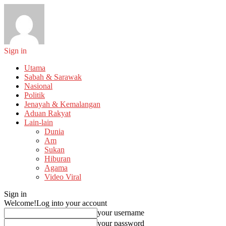
Sign in
Utama
Sabah & Sarawak
Nasional
Politik
Jenayah & Kemalangan
Aduan Rakyat
Lain-lain
Dunia
Am
Sukan
Hiburan
Agama
Video Viral
Sign in
Welcome!
Log into your account
your username
your password