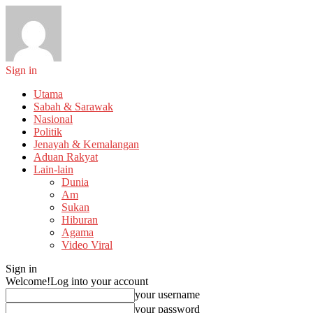
Sign in
Utama
Sabah & Sarawak
Nasional
Politik
Jenayah & Kemalangan
Aduan Rakyat
Lain-lain
Dunia
Am
Sukan
Hiburan
Agama
Video Viral
Sign in
Welcome!
Log into your account
your username
your password