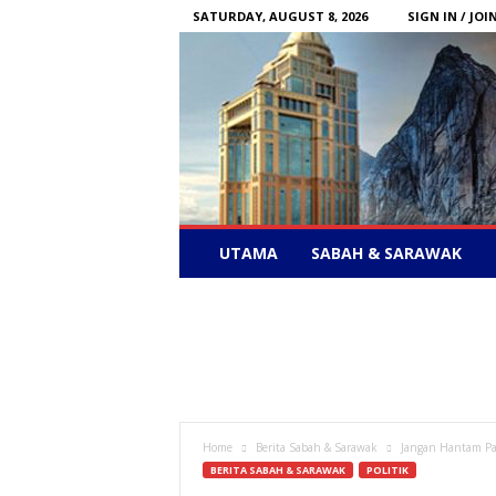
SATURDAY, AUGUST 8, 2026
SIGN IN / JOI
Sabah
UTAMA
SABAH & SARAWAK
News
–
Bebas
Bersuara
Home
Berita Sabah & Sarawak
Jangan Hantam Par
BERITA SABAH & SARAWAK
POLITIK