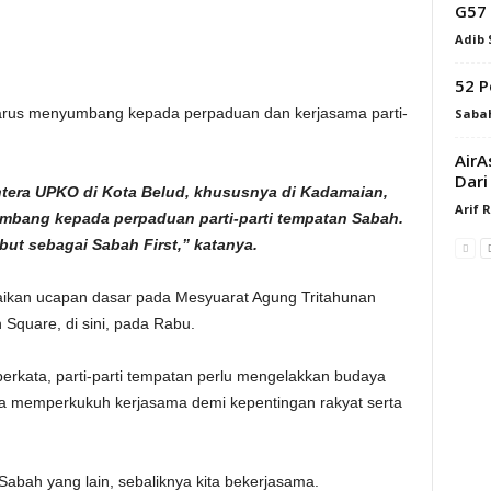
G57
Adib
52 P
harus menyumbang kepada perpaduan dan kerjasama parti-
Saba
AirA
Dari
entera UPKO di Kota Belud, khususnya di Kadamaian,
Arif 
mbang kepada perpaduan parti-parti tempatan Sabah.
ebut sebagai Sabah First,” katanya.
aikan ucapan dasar pada Mesyuarat Agung Tritahunan
Square, di sini, pada Rabu.
erkata, parti-parti tempatan perlu mengelakkan budaya
a memperkukuh kerjasama demi kepentingan rakyat serta
Sabah yang lain, sebaliknya kita bekerjasama.