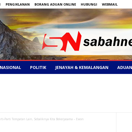
N
PENGIKLANAN
BORANG ADUAN ONLINE
HUBUNGI
WEBMAIL
NASIONAL
POLITIK
JENAYAH & KEMALANGAN
ADUAN
ti-Parti Tempatan Lain, Sebaliknya Kita Bekerjasama – Ewon