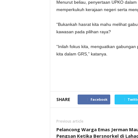
Menurut beliau, penyertaan UPKO dala
memperkukuh kerajaan negeri serta meng
“Bukankah hasrat kita mahu melihat gabu
kawasan pada pilihan raya?
“Inilah fokus kita, menguatkan gabungan
kita dalam GRS,” katanya.
SHARE
Facebook
Twitt
Previous article
Pelancong Warga Emas Jerman Ma
Pengsan Ketika Bersnorkel di Laha