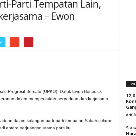
ti-Parti Tempatan Lain,
ekerjasama – Ewon
er
PI
lu Progresif Bersatu (UPKO), Datuk Ewon Benedick
12,0
an peranan dalam memperkukuh perpaduan dan kerjasama
Kons
Gan
Arif 
aduan dalam kalangan parti-parti tempatan Sabah selaras
Sia
i antara perjuangan utama parti itu.
Hara