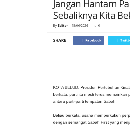
Jangan Hantam Par
Sebaliknya Kita B
By
Editor
-
18/06/2026
0
SHARE
Facebook
Twitt
KOTA BELUD: Presiden Pertubuhan Kinaba
berkata, parti itu mesti terus memaink
antara parti-parti tempatan Sabah.
Beliau berkata, usaha memperkukuh perp
dengan semangat Sabah First yang menjad