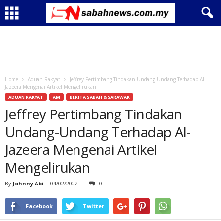
Home
Aduan Rakyat
Jeffrey Pertimbang Tindakan Undang-Undang Terhadap Al-
Jazeera Mengenai Artikel Mengelirukan
ADUAN RAKYAT
AM
BERITA SABAH & SARAWAK
Jeffrey Pertimbang Tindakan
Undang-Undang Terhadap Al-
Jazeera Mengenai Artikel
Mengelirukan
By
Johnny Abi
-
04/02/2022
0
Facebook
Twitter