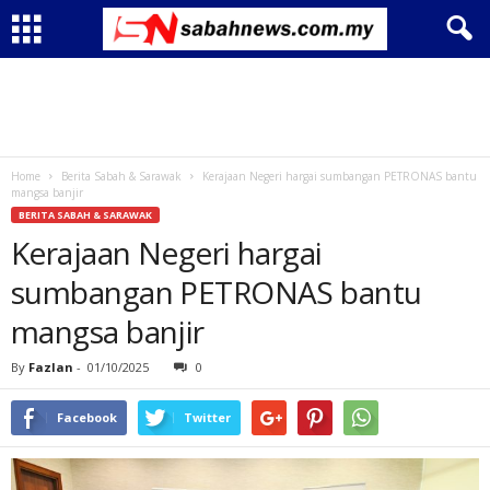
Home
Berita Sabah & Sarawak
Kerajaan Negeri hargai sumbangan PETRONAS bantu
mangsa banjir
BERITA SABAH & SARAWAK
Kerajaan Negeri hargai
sumbangan PETRONAS bantu
mangsa banjir
By
Fazlan
-
01/10/2025
0
Facebook
Twitter