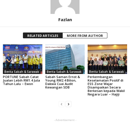
Fazlan
RELATED ARTICLES
MORE FROM AUTHOR
Berita Sabah & Sarawak
Berita Sabah & Sarawak
Berita Sabah & Sarawak
PORTUNE Sabah Catat
Sabah Saman Ernst &
Perkembangan
Jualan Lebih RM1.4 Juta
Young RM2.4 Bilion,
Keselamatan Positif di
Tahun Lalu – Ewon
Dakwa Cuai Audit
ESS Zone Wajar
Kewangan SDB
Disampaikan Secara
Berkesan kepada Wakil
Negara Luar – Hajiji
- Advertisement -