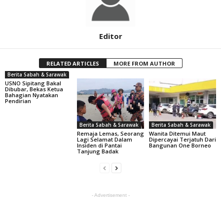
Editor
RELATED ARTICLES
MORE FROM AUTHOR
Berita Sabah & Sarawak
USNO Sipitang Bakal
Dibubar, Bekas Ketua
Bahagian Nyatakan
Pendirian
Berita Sabah & Sarawak
Berita Sabah & Sarawak
Remaja Lemas, Seorang
Wanita Ditemui Maut
Lagi Selamat Dalam
Dipercayai Terjatuh Dari
Insiden di Pantai
Bangunan One Borneo
Tanjung Badak
- Advertisement -