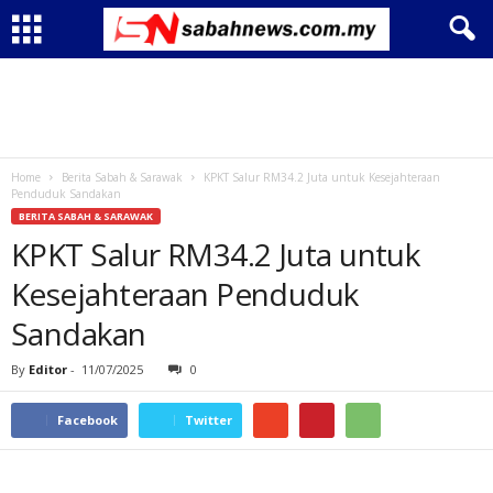
Home
Berita Sabah & Sarawak
KPKT Salur RM34.2 Juta untuk Kesejahteraan
Penduduk Sandakan
BERITA SABAH & SARAWAK
KPKT Salur RM34.2 Juta untuk
Kesejahteraan Penduduk
Sandakan
By
Editor
-
11/07/2025
0
Facebook
Twitter