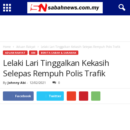
Home
Aduan Rakyat
Lelaki Lari Tinggalkan Kekasih Selepas Rempuh Polis Trafik
ADUAN RAKYAT
AM
BERITA SABAH & SARAWAK
Lelaki Lari Tinggalkan Kekasih
Selepas Rempuh Polis Trafik
By
Johnny Abi
-
12/02/2021
0
Facebook
Twitter