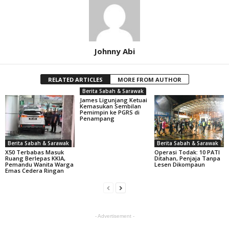
Johnny Abi
RELATED ARTICLES
MORE FROM AUTHOR
Berita Sabah & Sarawak
James Ligunjang Ketuai
Kemasukan Sembilan
Pemimpin ke PGRS di
Penampang
Berita Sabah & Sarawak
Berita Sabah & Sarawak
X50 Terbabas Masuk
Operasi Todak: 10 PATI
Ruang Berlepas KKIA,
Ditahan, Penjaja Tanpa
Pemandu Wanita Warga
Lesen Dikompaun
Emas Cedera Ringan
- Advertisement -