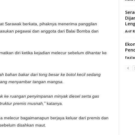
Sera
Dija
Leng
t Sarawak berkata, pihaknya menerima panggilan
asukan pegawai dan anggota dari Balai Bomba dan
Arif 
Ekon
Pen
kan diri ketika kejadian melecur sebelum dihantar ke
Fazl
ah bahan bakar dari tong besar ke botol kecil sedang
i yang menyambar tangan mangsa.
ak ke ruangan penyimpanan minyak diesel serta gas
truktur premis musnah,”
katanya.
a melecur bagaimanapun berjaya keluar dari premis dan
t sebelum disahkan maut.