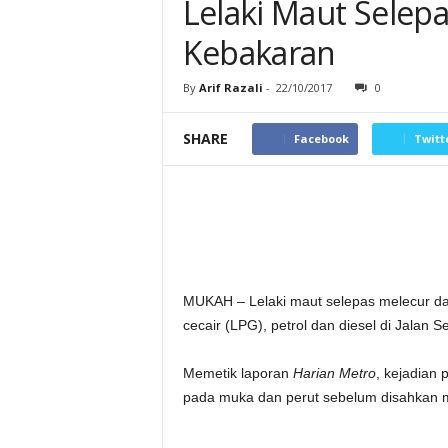
Lelaki Maut Selep
Kebakaran
By
Arif Razali
-
22/10/2017
0
SHARE
Facebook
Twitt
MUKAH – Lelaki maut selepas melecur da
cecair (LPG), petrol dan diesel di Jalan
Memetik laporan
Harian Metro
, kejadian
pada muka dan perut sebelum disahkan m