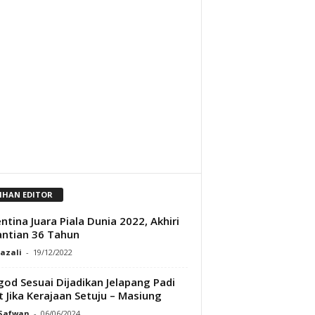
LIHAN EDITOR
ntina Juara Piala Dunia 2022, Akhiri
ntian 36 Tahun
Razali
-
19/12/2022
od Sesuai Dijadikan Jelapang Padi
t Jika Kerajaan Setuju – Masiung
 Safwan
-
06/06/2024