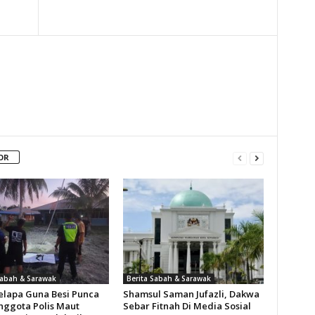
OR
Sabah & Sarawak
Berita Sabah & Sarawak
Kelapa Guna Besi Punca
Shamsul Saman Jufazli, Dakwa
nggota Polis Maut
Sebar Fitnah Di Media Sosial