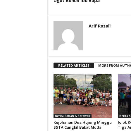
Ugut Bunuh Ibu Bapa
Arif Razali
RELATED ARTICLES
MORE FROM AUTH
Berita Sabah & Sarawak
Berita 
Kejohanan Dua Hujung Minggu
Jolok 
SSTA Cungkil Bakat Muda
Tiga A