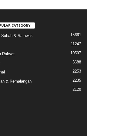
PULAR CATEGORY
15661
a Sabah & Sarawak
11247
10597
 Rakyat
3688
k
2253
nal
2235
ah & Kemalangan
2120