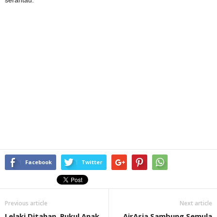
serantau.
Facebook
Twitter
Previous article
Next article
Lelaki Ditahan, Pukul Anak
AirAsia Sambung Semula