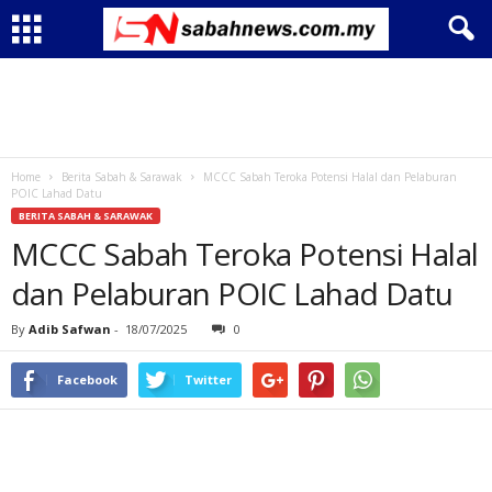
Home
Berita Sabah & Sarawak
MCCC Sabah Teroka Potensi Halal dan Pelaburan
POIC Lahad Datu
BERITA SABAH & SARAWAK
MCCC Sabah Teroka Potensi Halal
dan Pelaburan POIC Lahad Datu
By
Adib Safwan
-
18/07/2025
0
Facebook
Twitter