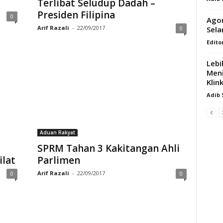
Terlibat Seludup Dadah –
Presiden Filipina
0
Agon
Arif Razali
-
22/09/2017
Sel
0
Edito
Lebi
Meni
Klin
Adib
Aduan Rakyat
SPRM Tahan 3 Kakitangan Ahli
ilat
Parlimen
Arif Razali
-
22/09/2017
0
0