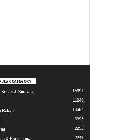
PULAR CATEGORY
15691
a Sabah & Sarawak
11248
10597
 Rakyat
3693
k
2256
nal
2243
ah & Kemalangan