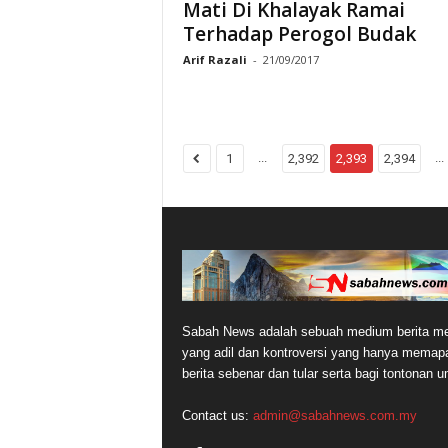
Mati Di Khalayak Ramai
Terhadap Perogol Budak
Arif Razali
-
21/09/2017
...
...
1
2,392
2,393
2,394
Sabah News adalah sebuah medium berita me
yang adil dan kontroversi yang hanya memap
berita sebenar dan tular serta bagi tontonan 
Contact us:
admin@sabahnews.com.my