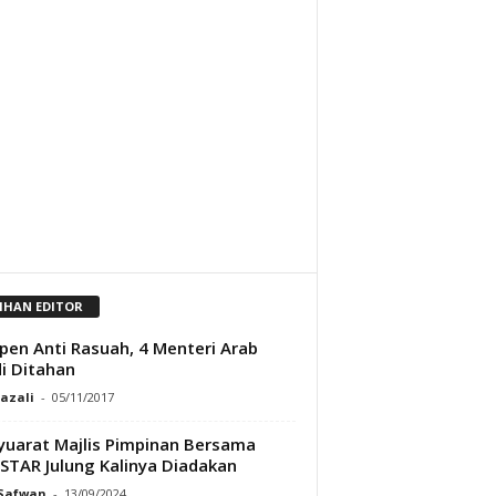
LIHAN EDITOR
en Anti Rasuah, 4 Menteri Arab
i Ditahan
Razali
-
05/11/2017
uarat Majlis Pimpinan Bersama
STAR Julung Kalinya Diadakan
 Safwan
-
13/09/2024