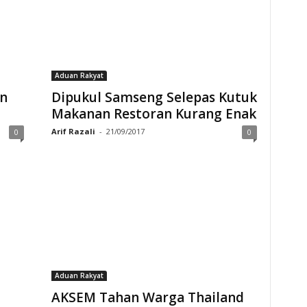
Aduan Rakyat
an
Dipukul Samseng Selepas Kutuk
Makanan Restoran Kurang Enak
Arif Razali
-
21/09/2017
0
0
Aduan Rakyat
AKSEM Tahan Warga Thailand