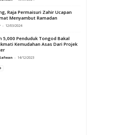
g, Raja Permaisuri Zahir Ucapan
amat Menyambut Ramadan
r
-
12/03/2024
h 5,000 Penduduk Tongod Bakal
kmati Kemudahan Asas Dari Projek
ker
 Safwan
-
14/12/2023