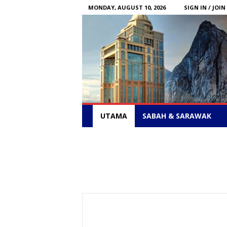
MONDAY, AUGUST 10, 2026
SIGN IN / JOIN
Sabah
News
UTAMA
SABAH & SARAWAK
–
Bebas
Bersuara