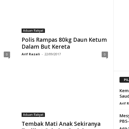
Aduan Rakyat
Polis Rampas 80kg Daun Ketum
Dalam But Kereta
Arif Razali
-
22/09/2017
0
0
PI
Kemp
Saud
Arif 
Mesy
Aduan Rakyat
PBS-
Tembak Mati Anak Sekiranya
Adib