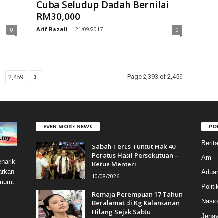
Cuba Seludup Dadah Bernilai
RM30,000
Arif Razali
-
21/09/2017
0
0
Page 2,393 of 2,459
2,459
EVEN MORE NEWS
PO
Berit
Sabah Terus Tuntut Hak 40
Peratus Hasil Persekutuan –
Am
narik
Ketua Menteri
arkan
Aduan
10/08/2026
umum.
Politi
Remaja Perempuan 17 Tahun
Nasio
Beralamat di Kg Kalansanan
Hilang Sejak Sabtu
Jenay