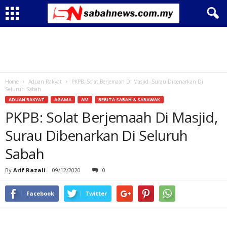
Home
Aduan Rakyat
PKPB: Solat Berjemaah Di Masjid, Surau Dibenarkan Di
Seluruh Sabah
ADUAN RAKYAT
AGAMA
AM
BERITA SABAH & SARAWAK
PKPB: Solat Berjemaah Di Masjid,
Surau Dibenarkan Di Seluruh
Sabah
By
Arif Razali
-
09/12/2020
0
Facebook
Twitter