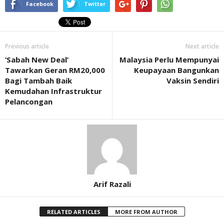
Facebook
Twitter
Previous article
Next article
‘Sabah New Deal’
Malaysia Perlu Mempunyai
Tawarkan Geran RM20,000
Keupayaan Bangunkan
Bagi Tambah Baik
Vaksin Sendiri
Kemudahan Infrastruktur
Pelancongan
Arif Razali
RELATED ARTICLES
MORE FROM AUTHOR