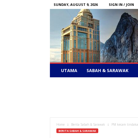
SUNDAY, AUGUST 9, 2026
SIGN IN / JOIN
Sabah
UTAMA
SABAH & SARAWAK
News
–
Bebas
Bersuara
Home
Berita Sabah & Sarawak
PM kecam tindakan
BERITA SABAH & SARAWAK