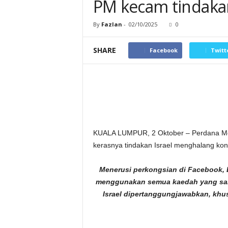
PM kecam tindakan
By
Fazlan
-
02/10/2025
0
SHARE
Facebook
Twitt
KUALA LUMPUR, 2 Oktober – Perdana Men
kerasnya tindakan Israel menghalang konv
Menerusi perkongsian di Facebook,
menggunakan semua kaedah yang sah
Israel dipertanggungjawabkan, khu