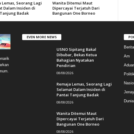
 Lemas, Seorang Lagi
Wanita Ditemui Maut
t Dalam Insiden di
Dipercayai Terjatuh Dari
 Tanjung Badak
Bangunan One Borneo
EVEN MORE NEWS
PO
Berit
USNO Sipitang Bakal
Dibubar, Bekas Ketua
Am
narik
Bahagian Nyatakan
arkan
Pendirian
Aduan
umum.
08/08/2026
Politi
Nasio
Remaja Lemas, Seorang Lagi
Selamat Dalam Insiden di
Jenay
Pantai Tanjung Badak
Dunia
08/08/2026
Wanita Ditemui Maut
Dipercayai Terjatuh Dari
Bangunan One Borneo
08/08/2026