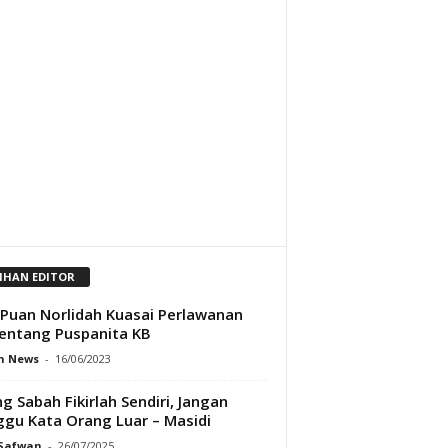
LIHAN EDITOR
Puan Norlidah Kuasai Perlawanan
ntang Puspanita KB
h News
-
16/06/2023
g Sabah Fikirlah Sendiri, Jangan
gu Kata Orang Luar – Masidi
 Safwan
-
26/07/2025