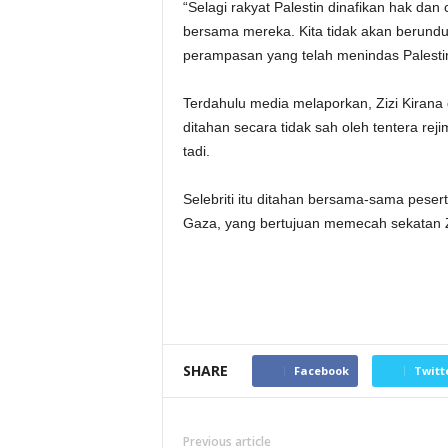
“Selagi rakyat Palestin dinafikan hak dan 
bersama mereka. Kita tidak akan berund
perampasan yang telah menindas Palestin
Terdahulu media melaporkan, Zizi Kirana d
ditahan secara tidak sah oleh tentera reji
tadi.
Selebriti itu ditahan bersama-sama peser
Gaza, yang bertujuan memecah sekatan Z
SHARE
Facebook
Twitt
Previous article