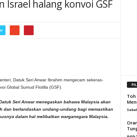
 Israel halang konvoi GSF
er
teri, Datuk Seri Anwar Ibrahim mengecam sekeras-
PI
oi Global Sumud Flotilla (GSF).
Toh 
Mene
 Datuk Seri Anwar menegaskan bahawa Malaysia akan
 dan berlandaskan undang-undang bagi memastikan
Saba
susnya dalam hal melibatkan warganegara Malaysia.
Oran
Tung
Adib