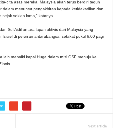
cita-cita asas mereka, Malaysia akan terus berdiri teguh
ur dalam menuntut pengakhiran kepada ketidakadilan dan
 sejak sekian lama,” katanya.
an Sul Aidil antara lapan aktivis dari Malaysia yang
m Israel di perairan antarabangsa, setakat pukul 6.00 pagi
ta lain menaiki kapal Huga dalam misi GSF menuju ke
ionis.
er
Next article