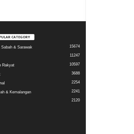
PULAR CATEGORY
15674
a Sabah & Sarawak
11247
10597
 Rakyat
3688
k
2254
nal
2241
ah & Kemalangan
2120