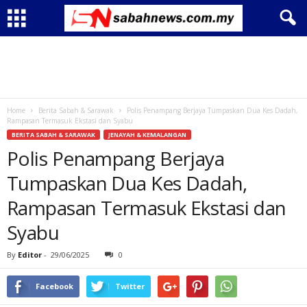
Home
Berita Sabah & Sarawak
Polis Penampang Berjaya Tumpaskan Dua Kes Dadah,
Rampasan Termasuk Ekstasi dan Syabu
BERITA SABAH & SARAWAK
JENAYAH & KEMALANGAN
Polis Penampang Berjaya
Tumpaskan Dua Kes Dadah,
Rampasan Termasuk Ekstasi dan
Syabu
By
Editor
-
29/06/2025
0
Facebook
Twitter