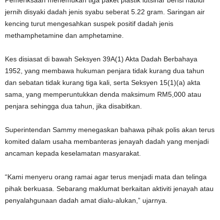
Pemeriksaan menemukan tiga paket plastik lutsinar berisi hablur
jernih disyaki dadah jenis syabu seberat 5.22 gram. Saringan air
kencing turut mengesahkan suspek positif dadah jenis
methamphetamine dan amphetamine.
Kes disiasat di bawah Seksyen 39A(1) Akta Dadah Berbahaya
1952, yang membawa hukuman penjara tidak kurang dua tahun
dan sebatan tidak kurang tiga kali, serta Seksyen 15(1)(a) akta
sama, yang memperuntukkan denda maksimum RM5,000 atau
penjara sehingga dua tahun, jika disabitkan.
Superintendan Sammy menegaskan bahawa pihak polis akan terus
komited dalam usaha membanteras jenayah dadah yang menjadi
ancaman kepada keselamatan masyarakat.
“Kami menyeru orang ramai agar terus menjadi mata dan telinga
pihak berkuasa. Sebarang maklumat berkaitan aktiviti jenayah atau
penyalahgunaan dadah amat dialu-alukan,” ujarnya.