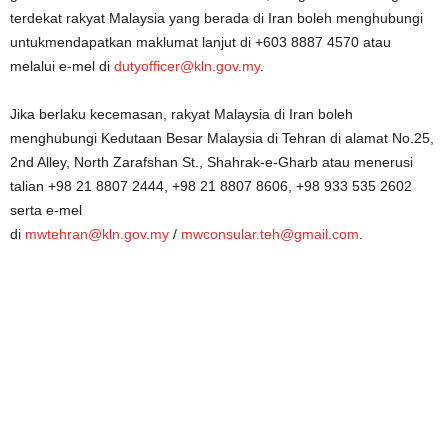
terdekat rakyat Malaysia yang berada di Iran boleh menghubungi
untukmendapatkan maklumat lanjut di +603 8887 4570 atau
melalui e-mel di
dutyofficer@kln.gov.my
.
Jika berlaku kecemasan, rakyat Malaysia di Iran boleh
menghubungi Kedutaan Besar Malaysia di Tehran di alamat No.25,
2nd Alley, North Zarafshan St., Shahrak-e-Gharb atau menerusi
talian +98 21 8807 2444, +98 21 8807 8606, +98 933 535 2602
serta e-mel
di
mwtehran@kln.gov.my
/
mwconsular.teh@gmail.com
.