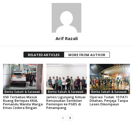
Arif Razali
RELATED ARTICLES
MORE FROM AUTHOR
Berita Sabah & Sarawak
Berita Sabah & Sarawak
Berita Sabah & Sarawak
X50 Terbabas Masuk
James Ligunjang Ketuai
Operasi Todak: 10 PATI
Ruang Berlepas KKIA,
Kemasukan Sembilan
Ditahan, Penjaja Tanpa
Pemandu Wanita Warga
Pemimpin ke PGRS di
Lesen Dikompaun
Emas Cedera Ringan
Penampang