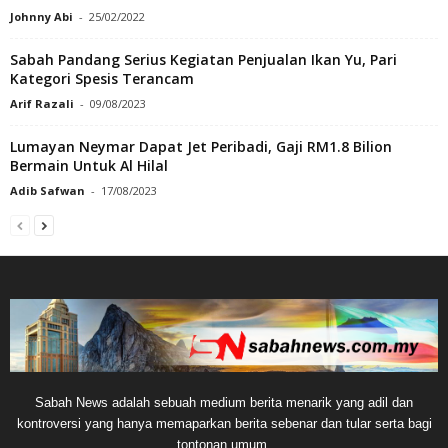
Johnny Abi
-
25/02/2022
Sabah Pandang Serius Kegiatan Penjualan Ikan Yu, Pari
Kategori Spesis Terancam
Arif Razali
-
09/08/2023
Lumayan Neymar Dapat Jet Peribadi, Gaji RM1.8 Bilion
Bermain Untuk Al Hilal
Adib Safwan
-
17/08/2023
Sabah News adalah sebuah medium berita menarik yang adil dan
kontroversi yang hanya memaparkan berita sebenar dan tular serta bagi
tontonan umum.