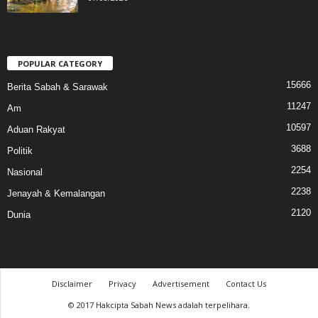
POPULAR CATEGORY
15666
Berita Sabah & Sarawak
11247
Am
10597
Aduan Rakyat
3688
Politik
2254
Nasional
2238
Jenayah & Kemalangan
2120
Dunia
Disclaimer
Privacy
Advertisement
Contact Us
© 2017 Hakcipta Sabah News adalah terpelihara.