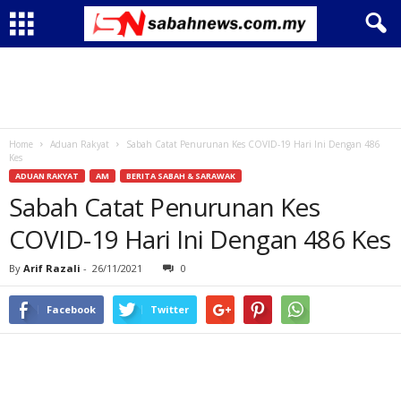
Home
Aduan Rakyat
Sabah Catat Penurunan Kes COVID-19 Hari Ini Dengan 486
Kes
ADUAN RAKYAT
AM
BERITA SABAH & SARAWAK
Sabah Catat Penurunan Kes
COVID-19 Hari Ini Dengan 486 Kes
By
Arif Razali
-
26/11/2021
0
Facebook
Twitter