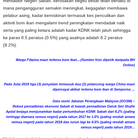
mentadbir Negeri Sabah, kerosakan begitu besar telah berlaku di
mana pengangguran semakin meningkat, kegagalan membawa
pelabur asing, kadar kemiskinan termasuk kes penculikan dan
aktiviti bom ikan mengalami trend peningkatan mendadak naik
serta yang paling ketara adalah kadar KDNK telah jatuh sehingga
ke paras 0.5 peratus (0.5%) yang asalnya adalah 8.2 peratus
(8.2%).
W
arga Filipina maut terkena bom ikan…(Sumber foto dipetik daripada BH
Online)
Pada Julai 2019 tiga (3) penyelam termasuk dua (2) pelancong warga China maut
dipercayai akibat terkena bom ikan di Semporna …
Data rasmi Jabatan Perangkaan Malaysia (DOSM) –
Rekod pentadbiran ekonomi Sabah di bawah pentadbiran Datuk Seri Shafie
Apdal berjaya menjunamkan kadar pertumbuhan KDNK Sabah dari 8.2% (paling
tertinggi diantara semua negeri) pada tahun 2017 ke 1.5% (paling rendah antara
semua negeri) pada tahun 2018 dan turun lagi ke 0.5% (paling rendah antara
semua negeri) pada tahun 2019…