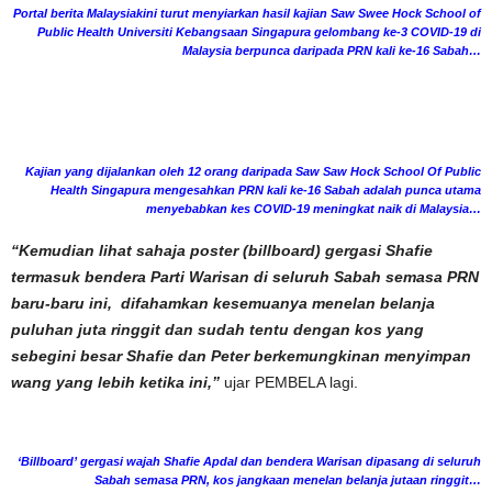
Portal berita Malaysiakini turut menyiarkan hasil kajian Saw Swee Hock School of
Public Health Universiti Kebangsaan Singapura gelombang ke-3 COVID-19 di
Malaysia berpunca daripada PRN kali ke-16 Sabah…
Kajian yang dijalankan oleh 12 orang daripada Saw Saw Hock School Of Public
Health Singapura mengesahkan PRN kali ke-16 Sabah adalah punca utama
menyebabkan kes COVID-19 meningkat naik di Malaysia…
“Kemudian lihat sahaja poster (billboard) gergasi Shafie
termasuk bendera Parti Warisan di seluruh Sabah semasa PRN
baru-baru ini, difahamkan kesemuanya menelan belanja
puluhan juta ringgit dan sudah tentu dengan kos yang
sebegini besar Shafie dan Peter berkemungkinan menyimpan
wang yang lebih ketika ini,”
ujar PEMBELA lagi.
‘Billboard’ gergasi wajah Shafie Apdal dan bendera Warisan dipasang di seluruh
Sabah semasa PRN, kos jangkaan menelan belanja jutaan ringgit…