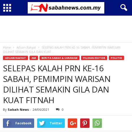
Home
Aduan Rakyat
SELEPAS KALAH PRN KE-16 SABAH, PEMIMPIN WARISAN
DILIHAT SEMAKIN GILA DAN KUAT...
ADUAN RAKYAT
AM
BERITA SABAH & SARAWAK
PILIHAN EDITOR
POLITIK
SELEPAS KALAH PRN KE-16
SABAH, PEMIMPIN WARISAN
DILIHAT SEMAKIN GILA DAN
KUAT FITNAH
By
Sabah News
-
24/06/2021
0
Facebook
Twitter