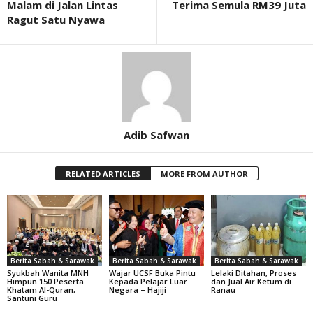
Malam di Jalan Lintas
Terima Semula RM39 Juta
Ragut Satu Nyawa
Adib Safwan
RELATED ARTICLES
MORE FROM AUTHOR
Berita Sabah & Sarawak
Berita Sabah & Sarawak
Berita Sabah & Sarawak
Syukbah Wanita MNH
Wajar UCSF Buka Pintu
Lelaki Ditahan, Proses
Himpun 150 Peserta
Kepada Pelajar Luar
dan Jual Air Ketum di
Khatam Al-Quran,
Negara – Hajiji
Ranau
Santuni Guru