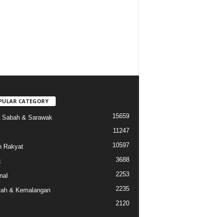
PULAR CATEGORY
15659
a Sabah & Sarawak
11247
10597
 Rakyat
3688
k
2253
nal
2235
ah & Kemalangan
2120