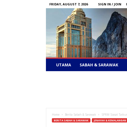
FRIDAY, AUGUST 7, 2026
SIGN IN / JOIN
Sabah
UTAMA
SABAH & SARAWAK
News
–
Bebas
Bersuara
Home
Berita Sabah & Sarawak
SPRM Siasat Taikun
BERITA SABAH & SARAWAK
JENAYAH & KEMALANGAN