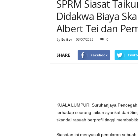
SPRM Siasat Taikun
Didakwa Biaya Ska
Albert Tei dan P
By
Editor
-
03/07/2025
0
SHARE
Facebook
Twitt
KUALA LUMPUR: Suruhanjaya Pencegahan
terhadap seorang taikun syarikat dari S
skandal rasuah berprofil tinggi membabi
Siasatan ini menyusuli penularan sebuah 