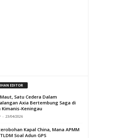
LIHAN EDITOR
Maut, Satu Cedera Dalam
langan Axia Bertembung Saga di
n Kimanis-Keningau
r
-
23/04/2026
erobohan Kapal China, Mana APMM
 TLDM Soal Adun GPS