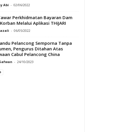
y Abi
-
02/06/2022
Tawar Perkhidmatan Bayaran Dam
Korban Melalui Aplikasi THiJARI
Razali
-
06/05/2022
andu Pelancong Semporna Tanpa
men, Pengurus Ditahan Atas
aan Cabul Pelancong China
 Safwan
-
24/10/2023